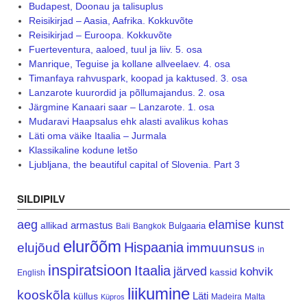
Budapest, Doonau ja talisuplus
Reisikirjad – Aasia, Aafrika. Kokkuvõte
Reisikirjad – Euroopa. Kokkuvõte
Fuerteventura, aaloed, tuul ja liiv. 5. osa
Manrique, Teguise ja kollane allveelaev. 4. osa
Timanfaya rahvuspark, koopad ja kaktused. 3. osa
Lanzarote kuurordid ja põllumajandus. 2. osa
Järgmine Kanaari saar – Lanzarote. 1. osa
Mudaravi Haapsalus ehk alasti avalikus kohas
Läti oma väike Itaalia – Jurmala
Klassikaline kodune letšo
Ljubljana, the beautiful capital of Slovenia. Part 3
SILDIPILV
aeg
elamise kunst
armastus
allikad
Bulgaaria
Bali
Bangkok
elurõõm
Hispaania
elujõud
immuunsus
in
inspiratsioon
Itaalia
järved
kohvik
kassid
English
liikumine
kooskõla
Läti
küllus
Madeira
Malta
Küpros