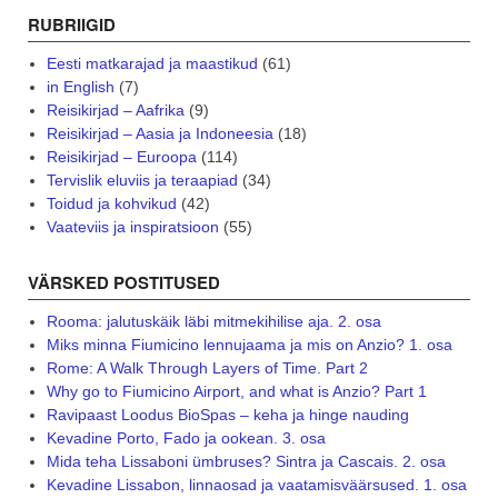
RUBRIIGID
Eesti matkarajad ja maastikud
(61)
in English
(7)
Reisikirjad – Aafrika
(9)
Reisikirjad – Aasia ja Indoneesia
(18)
Reisikirjad – Euroopa
(114)
Tervislik eluviis ja teraapiad
(34)
Toidud ja kohvikud
(42)
Vaateviis ja inspiratsioon
(55)
VÄRSKED POSTITUSED
Rooma: jalutuskäik läbi mitmekihilise aja. 2. osa
Miks minna Fiumicino lennujaama ja mis on Anzio? 1. osa
Rome: A Walk Through Layers of Time. Part 2
Why go to Fiumicino Airport, and what is Anzio? Part 1
Ravipaast Loodus BioSpas – keha ja hinge nauding
Kevadine Porto, Fado ja ookean. 3. osa
Mida teha Lissaboni ümbruses? Sintra ja Cascais. 2. osa
Kevadine Lissabon, linnaosad ja vaatamisväärsused. 1. osa