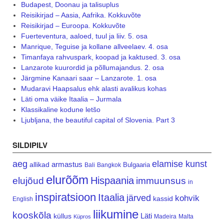
Budapest, Doonau ja talisuplus
Reisikirjad – Aasia, Aafrika. Kokkuvõte
Reisikirjad – Euroopa. Kokkuvõte
Fuerteventura, aaloed, tuul ja liiv. 5. osa
Manrique, Teguise ja kollane allveelaev. 4. osa
Timanfaya rahvuspark, koopad ja kaktused. 3. osa
Lanzarote kuurordid ja põllumajandus. 2. osa
Järgmine Kanaari saar – Lanzarote. 1. osa
Mudaravi Haapsalus ehk alasti avalikus kohas
Läti oma väike Itaalia – Jurmala
Klassikaline kodune letšo
Ljubljana, the beautiful capital of Slovenia. Part 3
SILDIPILV
aeg
elamise kunst
armastus
allikad
Bulgaaria
Bali
Bangkok
elurõõm
Hispaania
elujõud
immuunsus
in
inspiratsioon
Itaalia
järved
kohvik
kassid
English
liikumine
kooskõla
Läti
küllus
Madeira
Malta
Küpros