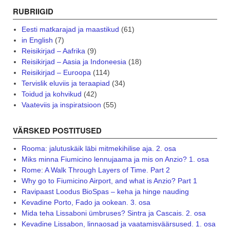
RUBRIIGID
Eesti matkarajad ja maastikud
(61)
in English
(7)
Reisikirjad – Aafrika
(9)
Reisikirjad – Aasia ja Indoneesia
(18)
Reisikirjad – Euroopa
(114)
Tervislik eluviis ja teraapiad
(34)
Toidud ja kohvikud
(42)
Vaateviis ja inspiratsioon
(55)
VÄRSKED POSTITUSED
Rooma: jalutuskäik läbi mitmekihilise aja. 2. osa
Miks minna Fiumicino lennujaama ja mis on Anzio? 1. osa
Rome: A Walk Through Layers of Time. Part 2
Why go to Fiumicino Airport, and what is Anzio? Part 1
Ravipaast Loodus BioSpas – keha ja hinge nauding
Kevadine Porto, Fado ja ookean. 3. osa
Mida teha Lissaboni ümbruses? Sintra ja Cascais. 2. osa
Kevadine Lissabon, linnaosad ja vaatamisväärsused. 1. osa