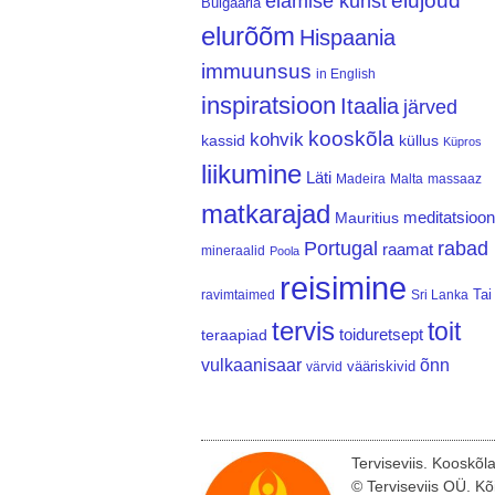
elujõud
elamise kunst
Bulgaaria
elurõõm
Hispaania
immuunsus
in English
inspiratsioon
Itaalia
järved
kooskõla
kohvik
kassid
küllus
Küpros
liikumine
Läti
Madeira
Malta
massaaz
matkarajad
meditatsioon
Mauritius
Portugal
rabad
raamat
mineraalid
Poola
reisimine
Tai
ravimtaimed
Sri Lanka
tervis
toit
teraapiad
toiduretsept
vulkaanisaar
õnn
vääriskivid
värvid
Terviseviis. Kooskõl
© Terviseviis OÜ. Kõ