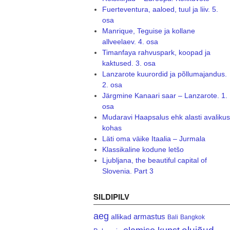
Fuerteventura, aaloed, tuul ja liiv. 5.
osa
Manrique, Teguise ja kollane
allveelaev. 4. osa
Timanfaya rahvuspark, koopad ja
kaktused. 3. osa
Lanzarote kuurordid ja põllumajandus.
2. osa
Järgmine Kanaari saar – Lanzarote. 1.
osa
Mudaravi Haapsalus ehk alasti avalikus
kohas
Läti oma väike Itaalia – Jurmala
Klassikaline kodune letšo
Ljubljana, the beautiful capital of
Slovenia. Part 3
SILDIPILV
aeg
armastus
allikad
Bali
Bangkok