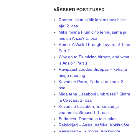
VÄRSKED POSTITUSED
Rooma: jalutuskäik läbi mitmekihilise
aja. 2. osa
Miks minna Fiumicino lennujaama ja
mis on Anzio? 1. osa
Rome: A Walk Through Layers of Time.
Part 2
Why go to Fiumicino Airport, and what
is Anzio? Part 1
Ravipaast Loodus BioSpas – keha ja
hinge nauding
Kevadine Porto, Fado ja ookean. 3.
osa
Mida teha Lissaboni ümbruses? Sintra
ja Cascais. 2. osa
Kevadine Lissabon, linnaosad ja
vaatamisväärsused. 1. osa
Budapest, Doonau ja talisuplus
Reisikirjad – Aasia, Aafrika. Kokkuvõte
Reisikirjad – Euroopa. Kokkuvõte