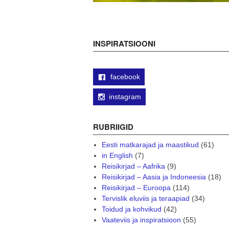
INSPIRATSIOONI
facebook
instagram
RUBRIIGID
Eesti matkarajad ja maastikud
(61)
in English
(7)
Reisikirjad – Aafrika
(9)
Reisikirjad – Aasia ja Indoneesia
(18)
Reisikirjad – Euroopa
(114)
Tervislik eluviis ja teraapiad
(34)
Toidud ja kohvikud
(42)
Vaateviis ja inspiratsioon
(55)