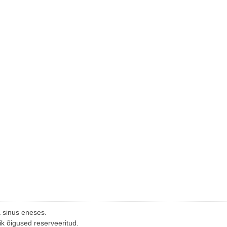
a sinus eneses.
ik õigused reserveeritud.