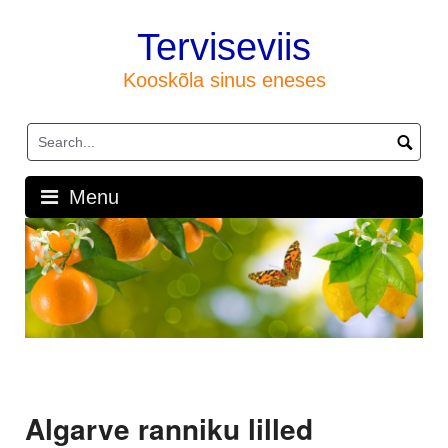
Skip
to
Terviseviis
content
Kooskõla sinus eneses
Menu
Algarve ranniku lilled