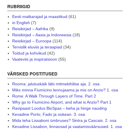
RUBRIIGID
Eesti matkarajad ja maastikud
(61)
in English
(7)
Reisikirjad – Aafrika
(9)
Reisikirjad – Aasia ja Indoneesia
(18)
Reisikirjad – Euroopa
(114)
Tervislik eluviis ja teraapiad
(34)
Toidud ja kohvikud
(42)
Vaateviis ja inspiratsioon
(55)
VÄRSKED POSTITUSED
Rooma: jalutuskäik läbi mitmekihilise aja. 2. osa
Miks minna Fiumicino lennujaama ja mis on Anzio? 1. osa
Rome: A Walk Through Layers of Time. Part 2
Why go to Fiumicino Airport, and what is Anzio? Part 1
Ravipaast Loodus BioSpas – keha ja hinge nauding
Kevadine Porto, Fado ja ookean. 3. osa
Mida teha Lissaboni ümbruses? Sintra ja Cascais. 2. osa
Kevadine Lissabon, linnaosad ja vaatamisväärsused. 1. osa