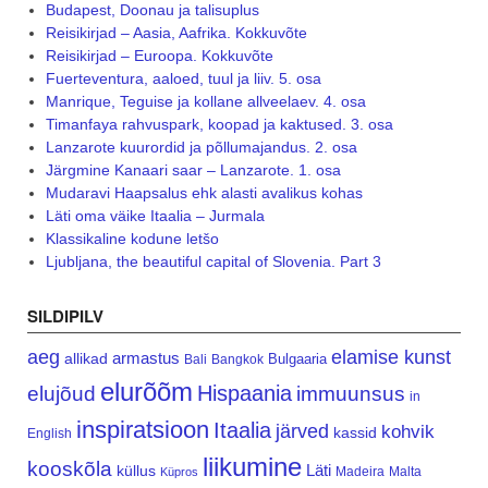
Budapest, Doonau ja talisuplus
Reisikirjad – Aasia, Aafrika. Kokkuvõte
Reisikirjad – Euroopa. Kokkuvõte
Fuerteventura, aaloed, tuul ja liiv. 5. osa
Manrique, Teguise ja kollane allveelaev. 4. osa
Timanfaya rahvuspark, koopad ja kaktused. 3. osa
Lanzarote kuurordid ja põllumajandus. 2. osa
Järgmine Kanaari saar – Lanzarote. 1. osa
Mudaravi Haapsalus ehk alasti avalikus kohas
Läti oma väike Itaalia – Jurmala
Klassikaline kodune letšo
Ljubljana, the beautiful capital of Slovenia. Part 3
SILDIPILV
aeg
elamise kunst
armastus
allikad
Bulgaaria
Bali
Bangkok
elurõõm
Hispaania
elujõud
immuunsus
in
inspiratsioon
Itaalia
järved
kohvik
kassid
English
liikumine
kooskõla
Läti
küllus
Madeira
Malta
Küpros