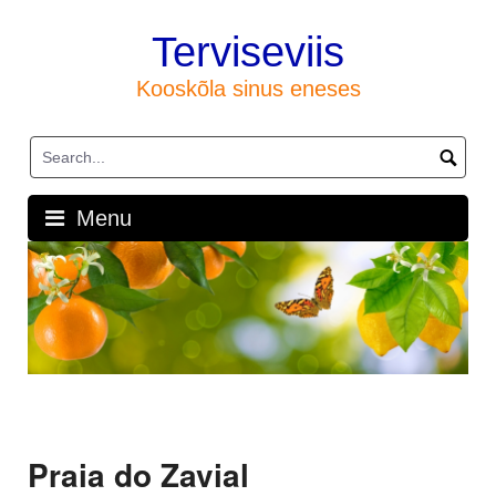
Skip
to
Terviseviis
content
Kooskõla sinus eneses
Menu
Praia do Zavial