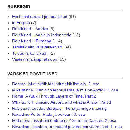
RUBRIIGID
Eesti matkarajad ja maastikud
(61)
in English
(7)
Reisikirjad – Aafrika
(9)
Reisikirjad – Aasia ja Indoneesia
(18)
Reisikirjad – Euroopa
(114)
Tervislik eluviis ja teraapiad
(34)
Toidud ja kohvikud
(42)
Vaateviis ja inspiratsioon
(55)
VÄRSKED POSTITUSED
Rooma: jalutuskäik läbi mitmekihilise aja. 2. osa
Miks minna Fiumicino lennujaama ja mis on Anzio? 1. osa
Rome: A Walk Through Layers of Time. Part 2
Why go to Fiumicino Airport, and what is Anzio? Part 1
Ravipaast Loodus BioSpas – keha ja hinge nauding
Kevadine Porto, Fado ja ookean. 3. osa
Mida teha Lissaboni ümbruses? Sintra ja Cascais. 2. osa
Kevadine Lissabon, linnaosad ja vaatamisväärsused. 1. osa