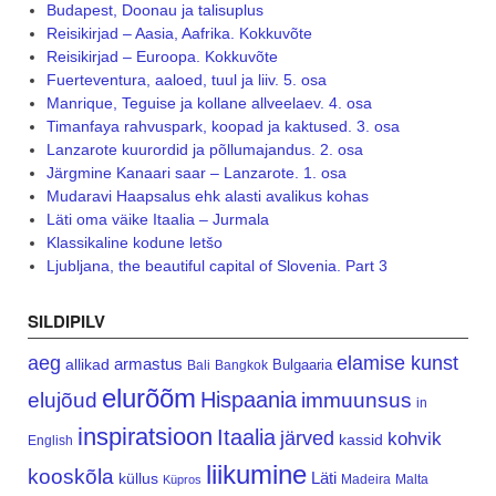
Budapest, Doonau ja talisuplus
Reisikirjad – Aasia, Aafrika. Kokkuvõte
Reisikirjad – Euroopa. Kokkuvõte
Fuerteventura, aaloed, tuul ja liiv. 5. osa
Manrique, Teguise ja kollane allveelaev. 4. osa
Timanfaya rahvuspark, koopad ja kaktused. 3. osa
Lanzarote kuurordid ja põllumajandus. 2. osa
Järgmine Kanaari saar – Lanzarote. 1. osa
Mudaravi Haapsalus ehk alasti avalikus kohas
Läti oma väike Itaalia – Jurmala
Klassikaline kodune letšo
Ljubljana, the beautiful capital of Slovenia. Part 3
SILDIPILV
aeg
elamise kunst
armastus
allikad
Bulgaaria
Bali
Bangkok
elurõõm
Hispaania
elujõud
immuunsus
in
inspiratsioon
Itaalia
järved
kohvik
kassid
English
liikumine
kooskõla
Läti
küllus
Madeira
Malta
Küpros