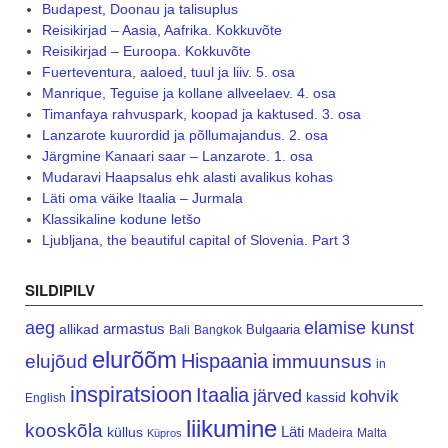
Budapest, Doonau ja talisuplus
Reisikirjad – Aasia, Aafrika. Kokkuvõte
Reisikirjad – Euroopa. Kokkuvõte
Fuerteventura, aaloed, tuul ja liiv. 5. osa
Manrique, Teguise ja kollane allveelaev. 4. osa
Timanfaya rahvuspark, koopad ja kaktused. 3. osa
Lanzarote kuurordid ja põllumajandus. 2. osa
Järgmine Kanaari saar – Lanzarote. 1. osa
Mudaravi Haapsalus ehk alasti avalikus kohas
Läti oma väike Itaalia – Jurmala
Klassikaline kodune letšo
Ljubljana, the beautiful capital of Slovenia. Part 3
SILDIPILV
aeg
elamise kunst
armastus
allikad
Bulgaaria
Bali
Bangkok
elurõõm
Hispaania
elujõud
immuunsus
in
inspiratsioon
Itaalia
järved
kohvik
kassid
English
liikumine
kooskõla
Läti
küllus
Madeira
Malta
Küpros