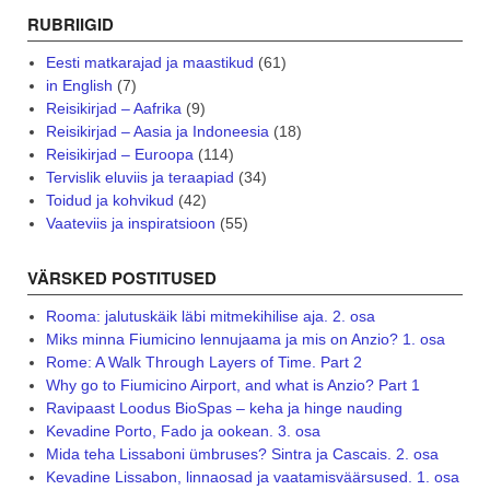
RUBRIIGID
Eesti matkarajad ja maastikud
(61)
in English
(7)
Reisikirjad – Aafrika
(9)
Reisikirjad – Aasia ja Indoneesia
(18)
Reisikirjad – Euroopa
(114)
Tervislik eluviis ja teraapiad
(34)
Toidud ja kohvikud
(42)
Vaateviis ja inspiratsioon
(55)
VÄRSKED POSTITUSED
Rooma: jalutuskäik läbi mitmekihilise aja. 2. osa
Miks minna Fiumicino lennujaama ja mis on Anzio? 1. osa
Rome: A Walk Through Layers of Time. Part 2
Why go to Fiumicino Airport, and what is Anzio? Part 1
Ravipaast Loodus BioSpas – keha ja hinge nauding
Kevadine Porto, Fado ja ookean. 3. osa
Mida teha Lissaboni ümbruses? Sintra ja Cascais. 2. osa
Kevadine Lissabon, linnaosad ja vaatamisväärsused. 1. osa