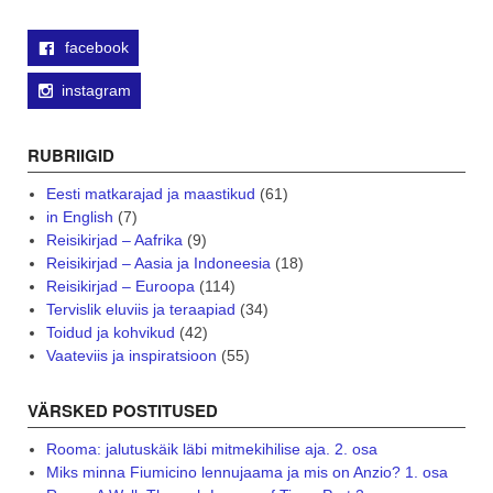
facebook
instagram
RUBRIIGID
Eesti matkarajad ja maastikud
(61)
in English
(7)
Reisikirjad – Aafrika
(9)
Reisikirjad – Aasia ja Indoneesia
(18)
Reisikirjad – Euroopa
(114)
Tervislik eluviis ja teraapiad
(34)
Toidud ja kohvikud
(42)
Vaateviis ja inspiratsioon
(55)
VÄRSKED POSTITUSED
Rooma: jalutuskäik läbi mitmekihilise aja. 2. osa
Miks minna Fiumicino lennujaama ja mis on Anzio? 1. osa