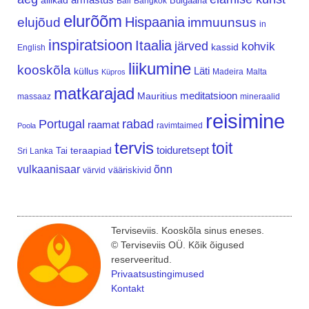
allikad
Bulgaaria
Bali
Bangkok
elurõõm
Hispaania
elujõud
immuunsus
in
inspiratsioon
Itaalia
järved
kohvik
kassid
English
liikumine
kooskõla
Läti
küllus
Madeira
Malta
Küpros
matkarajad
meditatsioon
Mauritius
massaaz
mineraalid
reisimine
Portugal
rabad
raamat
ravimtaimed
Poola
tervis
toit
teraapiad
toiduretsept
Tai
Sri Lanka
vulkaanisaar
õnn
vääriskivid
värvid
Terviseviis. Kooskõla sinus eneses.
© Terviseviis OÜ. Kõik õigused
reserveeritud.
Privaatsustingimused
Kontakt