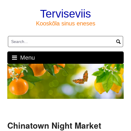
Skip
to
Terviseviis
content
Kooskõla sinus eneses
Menu
Chinatown Night Market