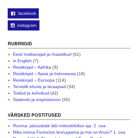
facebook
instagram
RUBRIIGID
Eesti matkarajad ja maastikud
(61)
in English
(7)
Reisikirjad – Aafrika
(9)
Reisikirjad – Aasia ja Indoneesia
(18)
Reisikirjad – Euroopa
(114)
Tervislik eluviis ja teraapiad
(34)
Toidud ja kohvikud
(42)
Vaateviis ja inspiratsioon
(55)
VÄRSKED POSTITUSED
Rooma: jalutuskäik läbi mitmekihilise aja. 2. osa
Miks minna Fiumicino lennujaama ja mis on Anzio? 1. osa