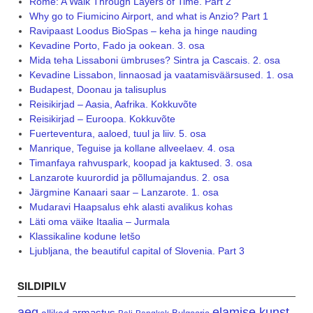
Rome: A Walk Through Layers of Time. Part 2
Why go to Fiumicino Airport, and what is Anzio? Part 1
Ravipaast Loodus BioSpas – keha ja hinge nauding
Kevadine Porto, Fado ja ookean. 3. osa
Mida teha Lissaboni ümbruses? Sintra ja Cascais. 2. osa
Kevadine Lissabon, linnaosad ja vaatamisväärsused. 1. osa
Budapest, Doonau ja talisuplus
Reisikirjad – Aasia, Aafrika. Kokkuvõte
Reisikirjad – Euroopa. Kokkuvõte
Fuerteventura, aaloed, tuul ja liiv. 5. osa
Manrique, Teguise ja kollane allveelaev. 4. osa
Timanfaya rahvuspark, koopad ja kaktused. 3. osa
Lanzarote kuurordid ja põllumajandus. 2. osa
Järgmine Kanaari saar – Lanzarote. 1. osa
Mudaravi Haapsalus ehk alasti avalikus kohas
Läti oma väike Itaalia – Jurmala
Klassikaline kodune letšo
Ljubljana, the beautiful capital of Slovenia. Part 3
SILDIPILV
aeg
elamise kunst
armastus