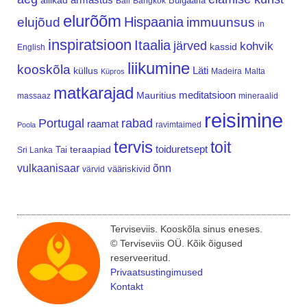
allikad
Bulgaaria
Bali
Bangkok
elurõõm
Hispaania
elujõud
immuunsus
in
inspiratsioon
Itaalia
järved
kohvik
kassid
English
liikumine
kooskõla
Läti
küllus
Madeira
Malta
Küpros
matkarajad
meditatsioon
Mauritius
massaaz
mineraalid
reisimine
Portugal
rabad
raamat
ravimtaimed
Poola
tervis
toit
teraapiad
toiduretsept
Tai
Sri Lanka
vulkaanisaar
õnn
vääriskivid
värvid
Terviseviis. Kooskõla sinus eneses.
© Terviseviis OÜ. Kõik õigused
reserveeritud.
Privaatsustingimused
Kontakt