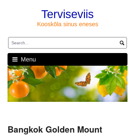
Skip
to
Terviseviis
content
Kooskõla sinus eneses
Menu
Bangkok Golden Mount