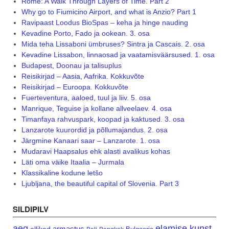
Rome: A Walk Through Layers of Time. Part 2
Why go to Fiumicino Airport, and what is Anzio? Part 1
Ravipaast Loodus BioSpas – keha ja hinge nauding
Kevadine Porto, Fado ja ookean. 3. osa
Mida teha Lissaboni ümbruses? Sintra ja Cascais. 2. osa
Kevadine Lissabon, linnaosad ja vaatamisväärsused. 1. osa
Budapest, Doonau ja talisuplus
Reisikirjad – Aasia, Aafrika. Kokkuvõte
Reisikirjad – Euroopa. Kokkuvõte
Fuerteventura, aaloed, tuul ja liiv. 5. osa
Manrique, Teguise ja kollane allveelaev. 4. osa
Timanfaya rahvuspark, koopad ja kaktused. 3. osa
Lanzarote kuurordid ja põllumajandus. 2. osa
Järgmine Kanaari saar – Lanzarote. 1. osa
Mudaravi Haapsalus ehk alasti avalikus kohas
Läti oma väike Itaalia – Jurmala
Klassikaline kodune letšo
Ljubljana, the beautiful capital of Slovenia. Part 3
SILDIPILV
aeg
elamise kunst
armastus