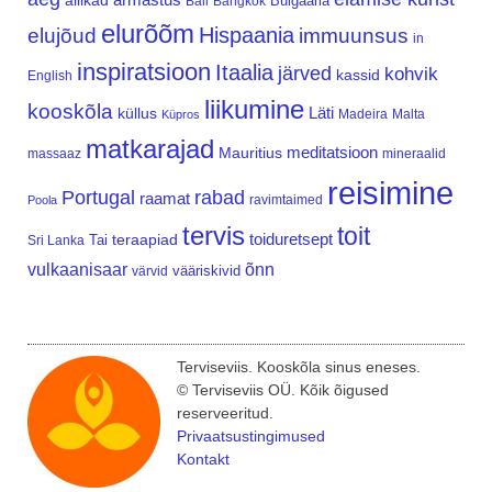
allikad
Bulgaaria
Bali
Bangkok
elurõõm
Hispaania
elujõud
immuunsus
in
inspiratsioon
Itaalia
järved
kohvik
kassid
English
liikumine
kooskõla
Läti
küllus
Madeira
Malta
Küpros
matkarajad
meditatsioon
Mauritius
massaaz
mineraalid
reisimine
Portugal
rabad
raamat
ravimtaimed
Poola
tervis
toit
teraapiad
toiduretsept
Tai
Sri Lanka
vulkaanisaar
õnn
vääriskivid
värvid
Terviseviis. Kooskõla sinus eneses.
© Terviseviis OÜ. Kõik õigused
reserveeritud.
Privaatsustingimused
Kontakt