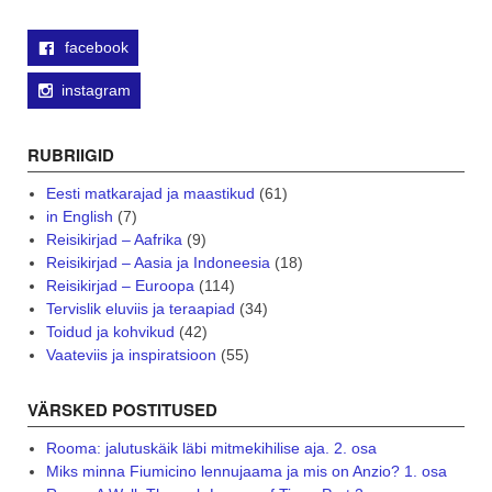
facebook
instagram
RUBRIIGID
Eesti matkarajad ja maastikud
(61)
in English
(7)
Reisikirjad – Aafrika
(9)
Reisikirjad – Aasia ja Indoneesia
(18)
Reisikirjad – Euroopa
(114)
Tervislik eluviis ja teraapiad
(34)
Toidud ja kohvikud
(42)
Vaateviis ja inspiratsioon
(55)
VÄRSKED POSTITUSED
Rooma: jalutuskäik läbi mitmekihilise aja. 2. osa
Miks minna Fiumicino lennujaama ja mis on Anzio? 1. osa