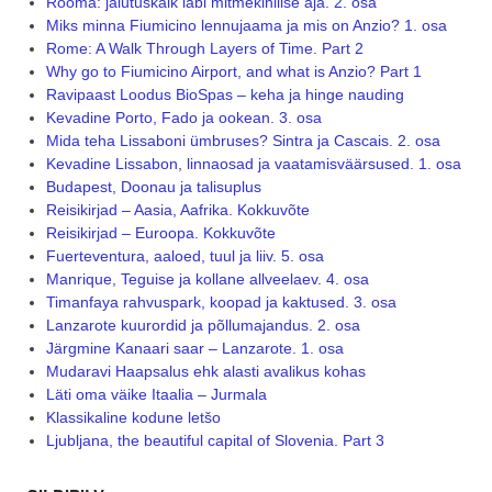
Rooma: jalutuskäik läbi mitmekihilise aja. 2. osa
Miks minna Fiumicino lennujaama ja mis on Anzio? 1. osa
Rome: A Walk Through Layers of Time. Part 2
Why go to Fiumicino Airport, and what is Anzio? Part 1
Ravipaast Loodus BioSpas – keha ja hinge nauding
Kevadine Porto, Fado ja ookean. 3. osa
Mida teha Lissaboni ümbruses? Sintra ja Cascais. 2. osa
Kevadine Lissabon, linnaosad ja vaatamisväärsused. 1. osa
Budapest, Doonau ja talisuplus
Reisikirjad – Aasia, Aafrika. Kokkuvõte
Reisikirjad – Euroopa. Kokkuvõte
Fuerteventura, aaloed, tuul ja liiv. 5. osa
Manrique, Teguise ja kollane allveelaev. 4. osa
Timanfaya rahvuspark, koopad ja kaktused. 3. osa
Lanzarote kuurordid ja põllumajandus. 2. osa
Järgmine Kanaari saar – Lanzarote. 1. osa
Mudaravi Haapsalus ehk alasti avalikus kohas
Läti oma väike Itaalia – Jurmala
Klassikaline kodune letšo
Ljubljana, the beautiful capital of Slovenia. Part 3