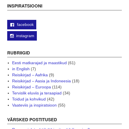
navigation
INSPIRATSIOONI
facebook
instagram
RUBRIIGID
Eesti matkarajad ja maastikud
(61)
in English
(7)
Reisikirjad – Aafrika
(9)
Reisikirjad – Aasia ja Indoneesia
(18)
Reisikirjad – Euroopa
(114)
Tervislik eluviis ja teraapiad
(34)
Toidud ja kohvikud
(42)
Vaateviis ja inspiratsioon
(55)
VÄRSKED POSTITUSED