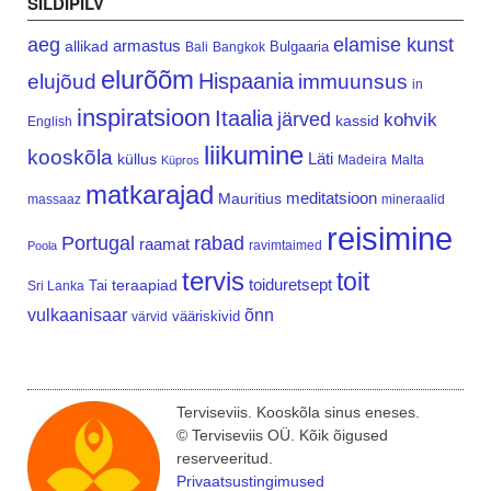
SILDIPILV
aeg
elamise kunst
armastus
allikad
Bulgaaria
Bali
Bangkok
elurõõm
Hispaania
elujõud
immuunsus
in
inspiratsioon
Itaalia
järved
kohvik
kassid
English
liikumine
kooskõla
Läti
küllus
Madeira
Malta
Küpros
matkarajad
meditatsioon
Mauritius
massaaz
mineraalid
reisimine
Portugal
rabad
raamat
ravimtaimed
Poola
tervis
toit
teraapiad
toiduretsept
Tai
Sri Lanka
vulkaanisaar
õnn
vääriskivid
värvid
Terviseviis. Kooskõla sinus eneses.
© Terviseviis OÜ. Kõik õigused
reserveeritud.
Privaatsustingimused