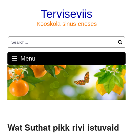
Skip
to
Terviseviis
content
Kooskõla sinus eneses
Menu
Wat Suthat pikk rivi istuvaid