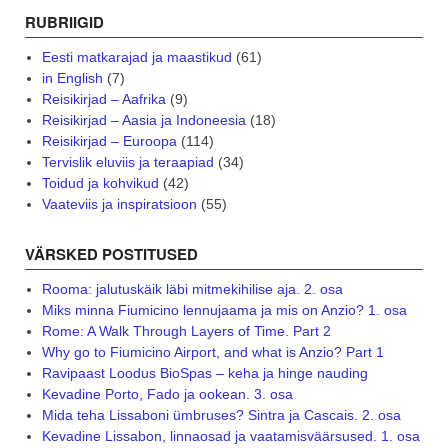
RUBRIIGID
Eesti matkarajad ja maastikud
(61)
in English
(7)
Reisikirjad – Aafrika
(9)
Reisikirjad – Aasia ja Indoneesia
(18)
Reisikirjad – Euroopa
(114)
Tervislik eluviis ja teraapiad
(34)
Toidud ja kohvikud
(42)
Vaateviis ja inspiratsioon
(55)
VÄRSKED POSTITUSED
Rooma: jalutuskäik läbi mitmekihilise aja. 2. osa
Miks minna Fiumicino lennujaama ja mis on Anzio? 1. osa
Rome: A Walk Through Layers of Time. Part 2
Why go to Fiumicino Airport, and what is Anzio? Part 1
Ravipaast Loodus BioSpas – keha ja hinge nauding
Kevadine Porto, Fado ja ookean. 3. osa
Mida teha Lissaboni ümbruses? Sintra ja Cascais. 2. osa
Kevadine Lissabon, linnaosad ja vaatamisväärsused. 1. osa