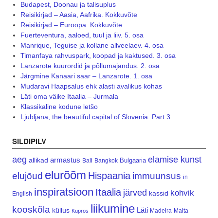
Budapest, Doonau ja talisuplus
Reisikirjad – Aasia, Aafrika. Kokkuvõte
Reisikirjad – Euroopa. Kokkuvõte
Fuerteventura, aaloed, tuul ja liiv. 5. osa
Manrique, Teguise ja kollane allveelaev. 4. osa
Timanfaya rahvuspark, koopad ja kaktused. 3. osa
Lanzarote kuurordid ja põllumajandus. 2. osa
Järgmine Kanaari saar – Lanzarote. 1. osa
Mudaravi Haapsalus ehk alasti avalikus kohas
Läti oma väike Itaalia – Jurmala
Klassikaline kodune letšo
Ljubljana, the beautiful capital of Slovenia. Part 3
SILDIPILV
aeg
elamise kunst
armastus
allikad
Bulgaaria
Bali
Bangkok
elurõõm
Hispaania
elujõud
immuunsus
in
inspiratsioon
Itaalia
järved
kohvik
kassid
English
liikumine
kooskõla
Läti
küllus
Madeira
Malta
Küpros