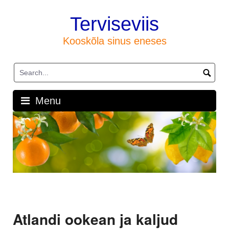
Skip
to
Terviseviis
content
Kooskõla sinus eneses
Menu
Atlandi ookean ja kaljud