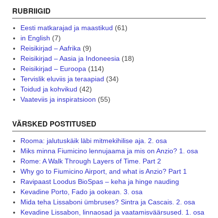
RUBRIIGID
Eesti matkarajad ja maastikud
(61)
in English
(7)
Reisikirjad – Aafrika
(9)
Reisikirjad – Aasia ja Indoneesia
(18)
Reisikirjad – Euroopa
(114)
Tervislik eluviis ja teraapiad
(34)
Toidud ja kohvikud
(42)
Vaateviis ja inspiratsioon
(55)
VÄRSKED POSTITUSED
Rooma: jalutuskäik läbi mitmekihilise aja. 2. osa
Miks minna Fiumicino lennujaama ja mis on Anzio? 1. osa
Rome: A Walk Through Layers of Time. Part 2
Why go to Fiumicino Airport, and what is Anzio? Part 1
Ravipaast Loodus BioSpas – keha ja hinge nauding
Kevadine Porto, Fado ja ookean. 3. osa
Mida teha Lissaboni ümbruses? Sintra ja Cascais. 2. osa
Kevadine Lissabon, linnaosad ja vaatamisväärsused. 1. osa