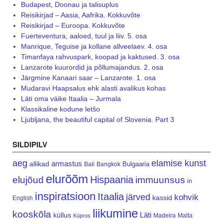
Budapest, Doonau ja talisuplus
Reisikirjad – Aasia, Aafrika. Kokkuvõte
Reisikirjad – Euroopa. Kokkuvõte
Fuerteventura, aaloed, tuul ja liiv. 5. osa
Manrique, Teguise ja kollane allveelaev. 4. osa
Timanfaya rahvuspark, koopad ja kaktused. 3. osa
Lanzarote kuurordid ja põllumajandus. 2. osa
Järgmine Kanaari saar – Lanzarote. 1. osa
Mudaravi Haapsalus ehk alasti avalikus kohas
Läti oma väike Itaalia – Jurmala
Klassikaline kodune letšo
Ljubljana, the beautiful capital of Slovenia. Part 3
SILDIPILV
aeg
elamise kunst
armastus
allikad
Bulgaaria
Bali
Bangkok
elurõõm
Hispaania
elujõud
immuunsus
in
inspiratsioon
Itaalia
järved
kohvik
kassid
English
liikumine
kooskõla
Läti
küllus
Madeira
Malta
Küpros