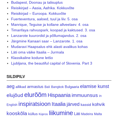
Budapest, Doonau ja talisuplus
Reisikirjad – Aasia, Aafrika. Kokkuvõte
Reisikirjad – Euroopa. Kokkuvõte
Fuerteventura, aaloed, tuul ja liiv. 5. osa
Manrique, Teguise ja kollane allveelaev. 4. osa
Timanfaya rahvuspark, koopad ja kaktused. 3. osa
Lanzarote kuurordid ja põllumajandus. 2. osa
Järgmine Kanaari saar – Lanzarote. 1. osa
Mudaravi Haapsalus ehk alasti avalikus kohas
Läti oma väike Itaalia – Jurmala
Klassikaline kodune letšo
Ljubljana, the beautiful capital of Slovenia. Part 3
SILDIPILV
aeg
elamise kunst
armastus
allikad
Bulgaaria
Bali
Bangkok
elurõõm
Hispaania
elujõud
immuunsus
in
inspiratsioon
Itaalia
järved
kohvik
kassid
English
liikumine
kooskõla
Läti
küllus
Madeira
Malta
Küpros