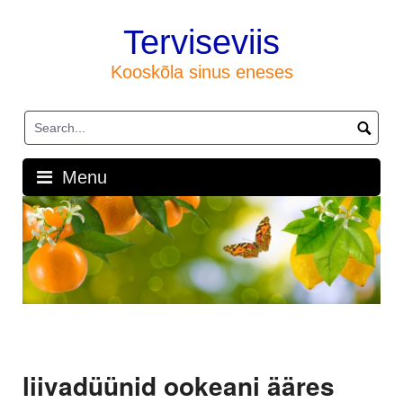
Skip
to
Terviseviis
content
Kooskõla sinus eneses
Menu
liivadüünid ookeani ääres