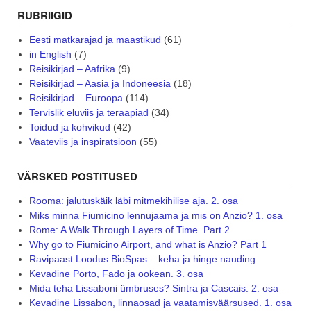
RUBRIIGID
Eesti matkarajad ja maastikud
(61)
in English
(7)
Reisikirjad – Aafrika
(9)
Reisikirjad – Aasia ja Indoneesia
(18)
Reisikirjad – Euroopa
(114)
Tervislik eluviis ja teraapiad
(34)
Toidud ja kohvikud
(42)
Vaateviis ja inspiratsioon
(55)
VÄRSKED POSTITUSED
Rooma: jalutuskäik läbi mitmekihilise aja. 2. osa
Miks minna Fiumicino lennujaama ja mis on Anzio? 1. osa
Rome: A Walk Through Layers of Time. Part 2
Why go to Fiumicino Airport, and what is Anzio? Part 1
Ravipaast Loodus BioSpas – keha ja hinge nauding
Kevadine Porto, Fado ja ookean. 3. osa
Mida teha Lissaboni ümbruses? Sintra ja Cascais. 2. osa
Kevadine Lissabon, linnaosad ja vaatamisväärsused. 1. osa