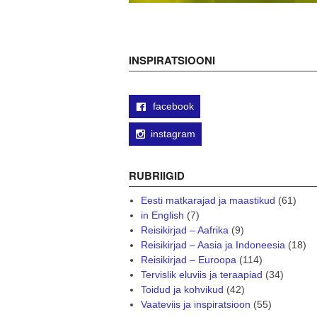
INSPIRATSIOONI
facebook
instagram
RUBRIIGID
Eesti matkarajad ja maastikud
(61)
in English
(7)
Reisikirjad – Aafrika
(9)
Reisikirjad – Aasia ja Indoneesia
(18)
Reisikirjad – Euroopa
(114)
Tervislik eluviis ja teraapiad
(34)
Toidud ja kohvikud
(42)
Vaateviis ja inspiratsioon
(55)