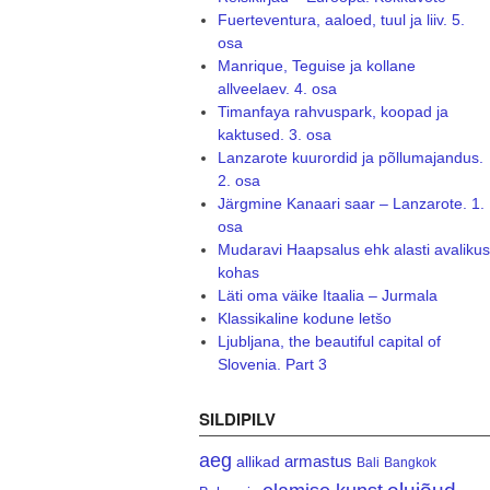
Fuerteventura, aaloed, tuul ja liiv. 5.
osa
Manrique, Teguise ja kollane
allveelaev. 4. osa
Timanfaya rahvuspark, koopad ja
kaktused. 3. osa
Lanzarote kuurordid ja põllumajandus.
2. osa
Järgmine Kanaari saar – Lanzarote. 1.
osa
Mudaravi Haapsalus ehk alasti avalikus
kohas
Läti oma väike Itaalia – Jurmala
Klassikaline kodune letšo
Ljubljana, the beautiful capital of
Slovenia. Part 3
SILDIPILV
aeg
armastus
allikad
Bali
Bangkok