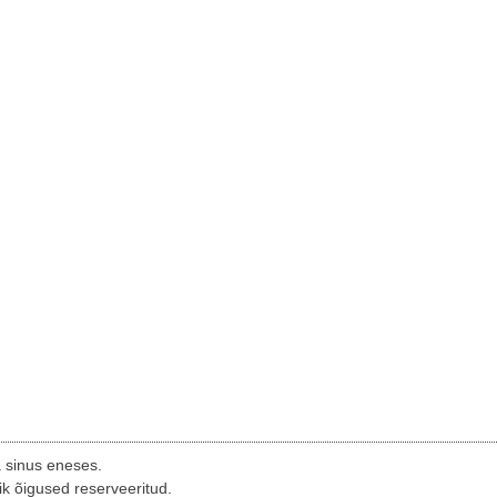
a sinus eneses.
ik õigused reserveeritud.