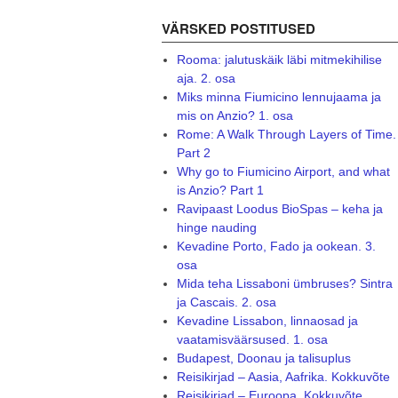
VÄRSKED POSTITUSED
Rooma: jalutuskäik läbi mitmekihilise
aja. 2. osa
Miks minna Fiumicino lennujaama ja
mis on Anzio? 1. osa
Rome: A Walk Through Layers of Time.
Part 2
Why go to Fiumicino Airport, and what
is Anzio? Part 1
Ravipaast Loodus BioSpas – keha ja
hinge nauding
Kevadine Porto, Fado ja ookean. 3.
osa
Mida teha Lissaboni ümbruses? Sintra
ja Cascais. 2. osa
Kevadine Lissabon, linnaosad ja
vaatamisväärsused. 1. osa
Budapest, Doonau ja talisuplus
Reisikirjad – Aasia, Aafrika. Kokkuvõte
Reisikirjad – Euroopa. Kokkuvõte