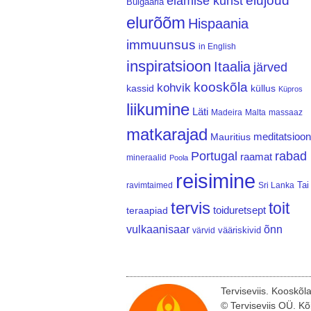
elujõud
elamise kunst
Bulgaaria
elurõõm
Hispaania
immuunsus
in English
inspiratsioon
Itaalia
järved
kooskõla
kohvik
kassid
küllus
Küpros
liikumine
Läti
Madeira
Malta
massaaz
matkarajad
meditatsioon
Mauritius
Portugal
rabad
raamat
mineraalid
Poola
reisimine
Tai
ravimtaimed
Sri Lanka
tervis
toit
teraapiad
toiduretsept
vulkaanisaar
õnn
vääriskivid
värvid
Terviseviis. Kooskõl
© Terviseviis OÜ. Kõ