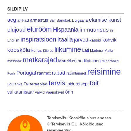
SILDIPILV
aeg
elamise kunst
armastus
allikad
Bulgaaria
Bali
Bangkok
elurõõm
Hispaania
elujõud
immuunsus
in
inspiratsioon
Itaalia
järved
kohvik
kassid
English
liikumine
kooskõla
Läti
küllus
Madeira
Malta
Küpros
matkarajad
meditatsioon
Mauritius
massaaz
mineraalid
reisimine
Portugal
rabad
raamat
ravimtaimed
Poola
tervis
toit
teraapiad
toiduretsept
Tai
Sri Lanka
vulkaanisaar
õnn
vääriskivid
värvid
Terviseviis. Kooskõla sinus eneses.
© Terviseviis OÜ. Kõik õigused
reserveeritud.