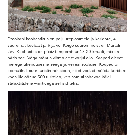
Draakoni koobastikus on palju trepiastmeid ja koridore, 4
suuremat koobast ja 6 järve. Kõige suurem neist on Marteli
järv. Koobastes on püsiv temperatuur 18-20 kraadi, mis on
päris soe. Väga mõnus vihma eest varjul olla. Koopad olevat
merega ühenduses ja seega järvevesi soolane. Koopad on
loomulikult suur turistiatraktsioon, nii et voolad mööda koridore
koos ülejäänud 500 turistiga, kes samuti tahavad kõigi
stalaktiitide ja –miitidega selfisid teha.