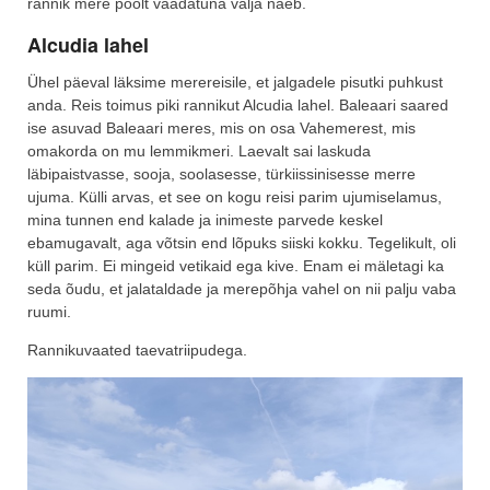
rannik mere poolt vaadatuna välja näeb.
Alcudia lahel
Ühel päeval läksime merereisile, et jalgadele pisutki puhkust
anda. Reis toimus piki rannikut Alcudia lahel. Baleaari saared
ise asuvad Baleaari meres, mis on osa Vahemerest, mis
omakorda on mu lemmikmeri. Laevalt sai laskuda
läbipaistvasse, sooja, soolasesse, türkiissinisesse merre
ujuma. Külli arvas, et see on kogu reisi parim ujumiselamus,
mina tunnen end kalade ja inimeste parvede keskel
ebamugavalt, aga võtsin end lõpuks siiski kokku. Tegelikult, oli
küll parim. Ei mingeid vetikaid ega kive. Enam ei mäletagi ka
seda õudu, et jalataldade ja merepõhja vahel on nii palju vaba
ruumi.
Rannikuvaated taevatriipudega.