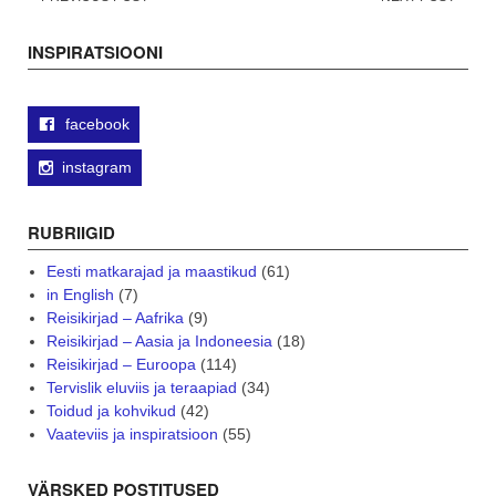
Post
navigation
INSPIRATSIOONI
facebook
instagram
RUBRIIGID
Eesti matkarajad ja maastikud
(61)
in English
(7)
Reisikirjad – Aafrika
(9)
Reisikirjad – Aasia ja Indoneesia
(18)
Reisikirjad – Euroopa
(114)
Tervislik eluviis ja teraapiad
(34)
Toidud ja kohvikud
(42)
Vaateviis ja inspiratsioon
(55)
VÄRSKED POSTITUSED