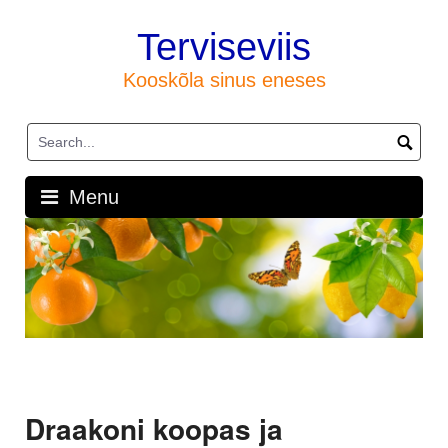
Skip
to
Terviseviis
content
Kooskõla sinus eneses
Menu
Draakoni koopas ja