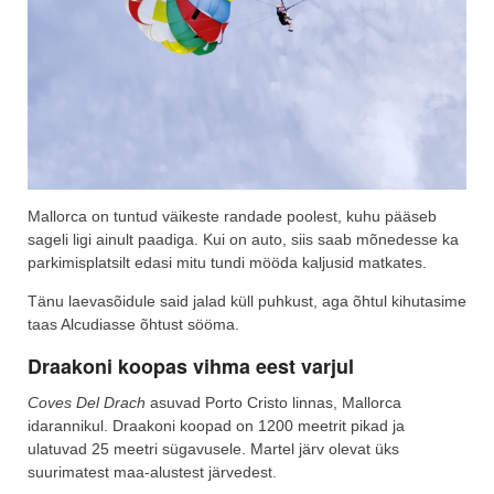
Mallorca on tuntud väikeste randade poolest, kuhu pääseb
sageli ligi ainult paadiga. Kui on auto, siis saab mõnedesse ka
parkimisplatsilt edasi mitu tundi mööda kaljusid matkates.
Tänu laevasõidule said jalad küll puhkust, aga õhtul kihutasime
taas Alcudiasse õhtust sööma.
Draakoni koopas vihma eest varjul
Coves Del Drach
asuvad Porto Cristo linnas, Mallorca
idarannikul. Draakoni koopad on 1200 meetrit pikad ja
ulatuvad 25 meetri sügavusele. Martel järv olevat üks
suurimatest maa-alustest järvedest.