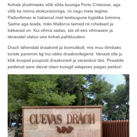
Kohale jõudmiseks võib sõita bussiga Porto Cristosse, aga
võib ka minna ekskursiooniga, nii nagu meie tegime.
Paduvihmas ei hakanud meil teistsugune logistika toimima.
Saime aga teada, miks Mallorca taimed nii rohelised ja
lokkavad on. Kui vihma sadas, siis oli ees vihmasein ja
tänavatel ulatus vesi kohati pahkluudeni.
Drach tähendab draakonit ja loomulikult, mis muu tõmbaks
turiste paremini ligi kui väike draakonilegend. Vanasti olla ju
kõik koopad puupüsti draakoneid ja varandusi täis. Piraatide
peidetud aare olevat siiani kusagil salajases paigas peidus!