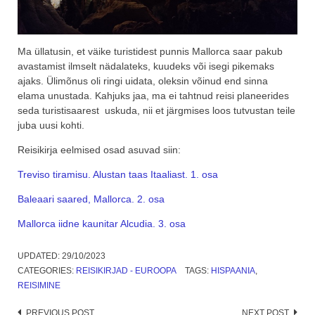
Ma üllatusin, et väike turistidest punnis Mallorca saar pakub
avastamist ilmselt nädalateks, kuudeks või isegi pikemaks
ajaks. Ülimõnus oli ringi uidata, oleksin võinud end sinna
elama unustada. Kahjuks jaa, ma ei tahtnud reisi planeerides
seda turistisaarest uskuda, nii et järgmises loos tutvustan teile
juba uusi kohti.
Reisikirja eelmised osad asuvad siin:
Treviso tiramisu. Alustan taas Itaaliast. 1. osa
Baleaari saared, Mallorca. 2. osa
Mallorca iidne kaunitar Alcudia. 3. osa
UPDATED:
29/10/2023
CATEGORIES:
REISIKIRJAD - EUROOPA
TAGS:
HISPAANIA
,
REISIMINE
PREVIOUS POST
NEXT POST