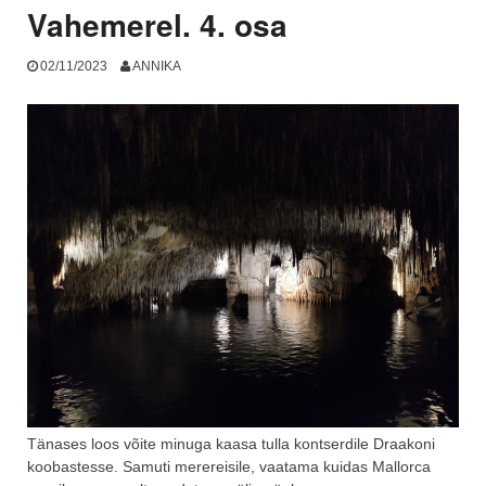
Vahemerel. 4. osa
02/11/2023
ANNIKA
Tänases loos võite minuga kaasa tulla kontserdile Draakoni
koobastesse. Samuti merereisile, vaatama kuidas Mallorca