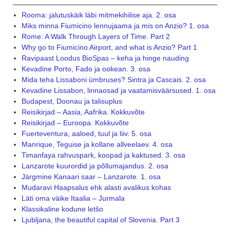
Rooma: jalutuskäik läbi mitmekihilise aja. 2. osa
Miks minna Fiumicino lennujaama ja mis on Anzio? 1. osa
Rome: A Walk Through Layers of Time. Part 2
Why go to Fiumicino Airport, and what is Anzio? Part 1
Ravipaast Loodus BioSpas – keha ja hinge nauding
Kevadine Porto, Fado ja ookean. 3. osa
Mida teha Lissaboni ümbruses? Sintra ja Cascais. 2. osa
Kevadine Lissabon, linnaosad ja vaatamisväärsused. 1. osa
Budapest, Doonau ja talisuplus
Reisikirjad – Aasia, Aafrika. Kokkuvõte
Reisikirjad – Euroopa. Kokkuvõte
Fuerteventura, aaloed, tuul ja liiv. 5. osa
Manrique, Teguise ja kollane allveelaev. 4. osa
Timanfaya rahvuspark, koopad ja kaktused. 3. osa
Lanzarote kuurordid ja põllumajandus. 2. osa
Järgmine Kanaari saar – Lanzarote. 1. osa
Mudaravi Haapsalus ehk alasti avalikus kohas
Läti oma väike Itaalia – Jurmala
Klassikaline kodune letšo
Ljubljana, the beautiful capital of Slovenia. Part 3