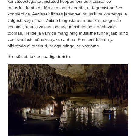
kunstiteostega kaunistatud koopas toimus klassikalise
muusika kontsert! Ma ei osanud oodata, et tegemist on
live
kontserdiga. Aeglaselt libises järveveel muusikute kvartetiga ja
valgustusega paat. Vaikne hingestatud muusika, peegelsile
veepind, kaunis valgus looduse meistriteoseid nähtavale
toomas. Helide ja värvide mäng ning müstiline tunne jääb mind
veel kindlasti mõneks ajaks saatma. Kontserti häirida ja
pildistada ei tohtinud, seega minge ise vaatama.
Siin sõidutatakse paadiga turiste.