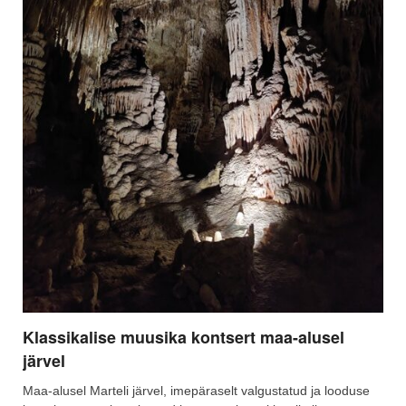
Klassikalise muusika kontsert maa-alusel
järvel
Maa-alusel Marteli järvel, imepäraselt valgustatud ja looduse