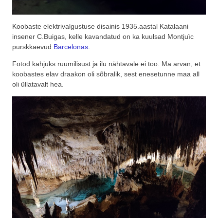
Koobaste elektrivalgustuse disainis 1935.aastal Katalaani
insener C.Buigas, kelle kavandatud on ka kuulsad Montjuïc
purskkaevud
Barcelonas
.
Fotod kahjuks ruumilisust ja ilu nähtavale ei too. Ma arvan, et
koobastes elav draakon oli sõbralik, sest enesetunne maa all
oli üllatavalt hea.