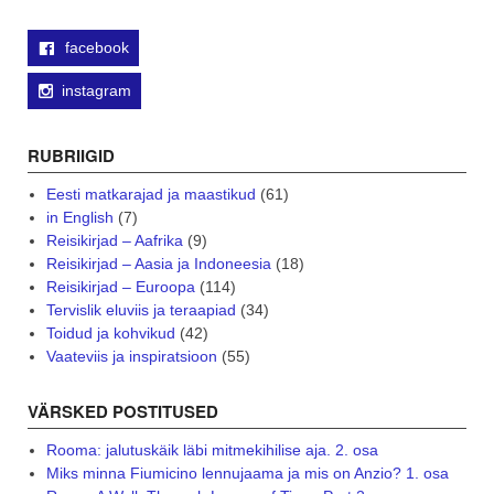
facebook
instagram
RUBRIIGID
Eesti matkarajad ja maastikud
(61)
in English
(7)
Reisikirjad – Aafrika
(9)
Reisikirjad – Aasia ja Indoneesia
(18)
Reisikirjad – Euroopa
(114)
Tervislik eluviis ja teraapiad
(34)
Toidud ja kohvikud
(42)
Vaateviis ja inspiratsioon
(55)
VÄRSKED POSTITUSED
Rooma: jalutuskäik läbi mitmekihilise aja. 2. osa
Miks minna Fiumicino lennujaama ja mis on Anzio? 1. osa