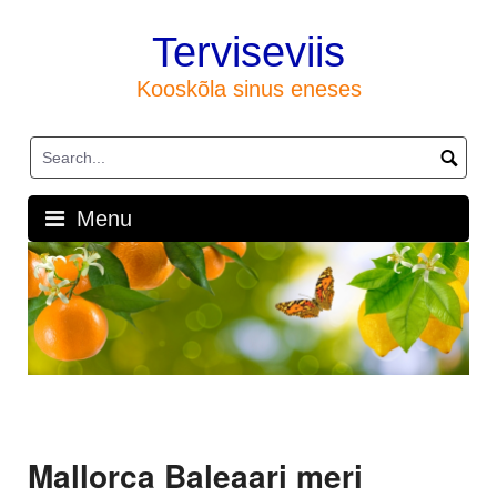
Skip
to
Terviseviis
content
Kooskõla sinus eneses
Menu
Mallorca Baleaari meri