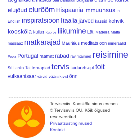
allikad
Bulgaaria
Bali
Bangkok
elurõõm
Hispaania
elujõud
immuunsus
in
inspiratsioon
Itaalia
järved
kohvik
kassid
English
liikumine
kooskõla
Läti
küllus
Madeira
Malta
Küpros
matkarajad
meditatsioon
Mauritius
massaaz
mineraalid
reisimine
Portugal
rabad
raamat
ravimtaimed
Poola
tervis
toit
teraapiad
toiduretsept
Tai
Sri Lanka
vulkaanisaar
õnn
vääriskivid
värvid
Terviseviis. Kooskõla sinus eneses.
© Terviseviis OÜ. Kõik õigused
reserveeritud.
Privaatsustingimused
Kontakt