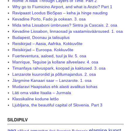
Rome: A Walk Through Layers of Time. Part 2
Why go to Fiumicino Airport, and what is Anzio? Part 1
Ravipaast Loodus BioSpas – keha ja hinge nauding
Kevadine Porto, Fado ja ookean. 3. osa
Mida teha Lissaboni ümbruses? Sintra ja Cascais. 2. osa
Kevadine Lissabon, linnaosad ja vaatamisväärsused. 1. osa
Budapest, Doonau ja talisuplus
Reisikirjad – Aasia, Aafrika. Kokkuvõte
Reisikirjad – Euroopa. Kokkuvõte
Fuerteventura, aaloed, tuul ja liiv. 5. osa
Manrique, Teguise ja kollane allveelaev. 4. osa
Timanfaya rahvuspark, koopad ja kaktused. 3. osa
Lanzarote kuurordid ja põllumajandus. 2. osa
Järgmine Kanaari saar – Lanzarote. 1. osa
Mudaravi Haapsalus ehk alasti avalikus kohas
Läti oma väike Itaalia – Jurmala
Klassikaline kodune letšo
Ljubljana, the beautiful capital of Slovenia. Part 3
SILDIPILV
aeg
elamise kunst
armastus