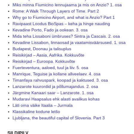
Miks minna Fiumicino lennujaama ja mis on Anzio? 1. osa
Rome: A Walk Through Layers of Time. Part 2
Why go to Fiumicino Airport, and what is Anzio? Part 1
Ravipaast Loodus BioSpas – keha ja hinge nauding
Kevadine Porto, Fado ja ookean. 3. osa
Mida teha Lissaboni ümbruses? Sintra ja Cascais. 2. osa
Kevadine Lissabon, linnaosad ja vaatamisväärsused. 1. osa
Budapest, Doonau ja talisuplus
Reisikirjad – Aasia, Aafrika. Kokkuvõte
Reisikirjad – Euroopa. Kokkuvõte
Fuerteventura, aaloed, tuul ja liiv. 5. osa
Manrique, Teguise ja kollane allveelaev. 4. osa
Timanfaya rahvuspark, koopad ja kaktused. 3. osa
Lanzarote kuurordid ja põllumajandus. 2. osa
Järgmine Kanaari saar – Lanzarote. 1. osa
Mudaravi Haapsalus ehk alasti avalikus kohas
Läti oma väike Itaalia – Jurmala
Klassikaline kodune letšo
Ljubljana, the beautiful capital of Slovenia. Part 3
SILDIPILV