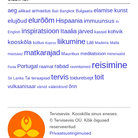
aeg
elamise kunst
armastus
allikad
Bulgaaria
Bali
Bangkok
elurõõm
Hispaania
elujõud
immuunsus
in
inspiratsioon
Itaalia
järved
kohvik
kassid
English
liikumine
kooskõla
Läti
küllus
Madeira
Malta
Küpros
matkarajad
meditatsioon
Mauritius
massaaz
mineraalid
reisimine
Portugal
rabad
raamat
ravimtaimed
Poola
tervis
toit
teraapiad
toiduretsept
Tai
Sri Lanka
vulkaanisaar
õnn
vääriskivid
värvid
Terviseviis. Kooskõla sinus eneses.
© Terviseviis OÜ. Kõik õigused
reserveeritud.
Privaatsustingimused