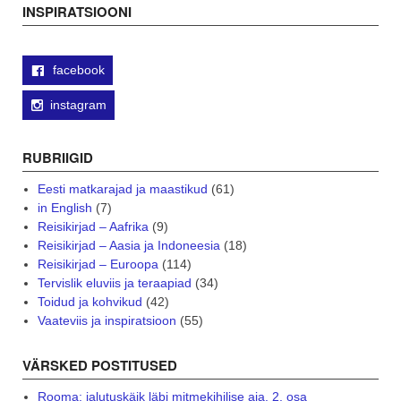
INSPIRATSIOONI
facebook
instagram
RUBRIIGID
Eesti matkarajad ja maastikud
(61)
in English
(7)
Reisikirjad – Aafrika
(9)
Reisikirjad – Aasia ja Indoneesia
(18)
Reisikirjad – Euroopa
(114)
Tervislik eluviis ja teraapiad
(34)
Toidud ja kohvikud
(42)
Vaateviis ja inspiratsioon
(55)
VÄRSKED POSTITUSED
Rooma: jalutuskäik läbi mitmekihilise aja. 2. osa