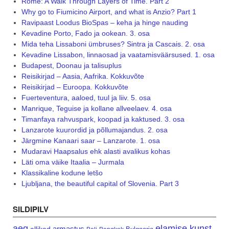
Rome: A Walk Through Layers of Time. Part 2
Why go to Fiumicino Airport, and what is Anzio? Part 1
Ravipaast Loodus BioSpas – keha ja hinge nauding
Kevadine Porto, Fado ja ookean. 3. osa
Mida teha Lissaboni ümbruses? Sintra ja Cascais. 2. osa
Kevadine Lissabon, linnaosad ja vaatamisväärsused. 1. osa
Budapest, Doonau ja talisuplus
Reisikirjad – Aasia, Aafrika. Kokkuvõte
Reisikirjad – Euroopa. Kokkuvõte
Fuerteventura, aaloed, tuul ja liiv. 5. osa
Manrique, Teguise ja kollane allveelaev. 4. osa
Timanfaya rahvuspark, koopad ja kaktused. 3. osa
Lanzarote kuurordid ja põllumajandus. 2. osa
Järgmine Kanaari saar – Lanzarote. 1. osa
Mudaravi Haapsalus ehk alasti avalikus kohas
Läti oma väike Itaalia – Jurmala
Klassikaline kodune letšo
Ljubljana, the beautiful capital of Slovenia. Part 3
SILDIPILV
aeg
elamise kunst
armastus