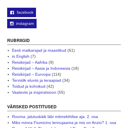
facebook
instagram
RUBRIIGID
Eesti matkarajad ja maastikud
(61)
in English
(7)
Reisikirjad – Aafrika
(9)
Reisikirjad – Aasia ja Indoneesia
(18)
Reisikirjad – Euroopa
(114)
Tervislik eluviis ja teraapiad
(34)
Toidud ja kohvikud
(42)
Vaateviis ja inspiratsioon
(55)
VÄRSKED POSTITUSED
Rooma: jalutuskäik läbi mitmekihilise aja. 2. osa
Miks minna Fiumicino lennujaama ja mis on Anzio? 1. osa