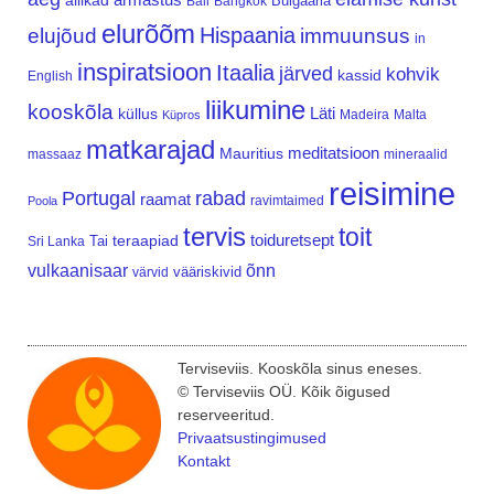
allikad
Bulgaaria
Bali
Bangkok
elurõõm
Hispaania
elujõud
immuunsus
in
inspiratsioon
Itaalia
järved
kohvik
kassid
English
liikumine
kooskõla
Läti
küllus
Madeira
Malta
Küpros
matkarajad
meditatsioon
Mauritius
massaaz
mineraalid
reisimine
Portugal
rabad
raamat
ravimtaimed
Poola
tervis
toit
teraapiad
toiduretsept
Tai
Sri Lanka
vulkaanisaar
õnn
vääriskivid
värvid
Terviseviis. Kooskõla sinus eneses.
© Terviseviis OÜ. Kõik õigused
reserveeritud.
Privaatsustingimused
Kontakt