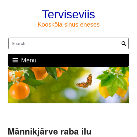
Skip
to
Terviseviis
content
Kooskõla sinus eneses
Menu
Männikjärve raba ilu