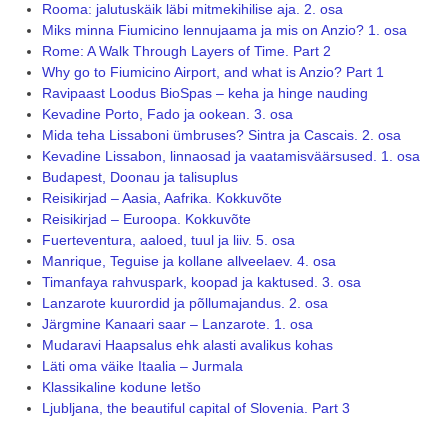
Rooma: jalutuskäik läbi mitmekihilise aja. 2. osa
Miks minna Fiumicino lennujaama ja mis on Anzio? 1. osa
Rome: A Walk Through Layers of Time. Part 2
Why go to Fiumicino Airport, and what is Anzio? Part 1
Ravipaast Loodus BioSpas – keha ja hinge nauding
Kevadine Porto, Fado ja ookean. 3. osa
Mida teha Lissaboni ümbruses? Sintra ja Cascais. 2. osa
Kevadine Lissabon, linnaosad ja vaatamisväärsused. 1. osa
Budapest, Doonau ja talisuplus
Reisikirjad – Aasia, Aafrika. Kokkuvõte
Reisikirjad – Euroopa. Kokkuvõte
Fuerteventura, aaloed, tuul ja liiv. 5. osa
Manrique, Teguise ja kollane allveelaev. 4. osa
Timanfaya rahvuspark, koopad ja kaktused. 3. osa
Lanzarote kuurordid ja põllumajandus. 2. osa
Järgmine Kanaari saar – Lanzarote. 1. osa
Mudaravi Haapsalus ehk alasti avalikus kohas
Läti oma väike Itaalia – Jurmala
Klassikaline kodune letšo
Ljubljana, the beautiful capital of Slovenia. Part 3