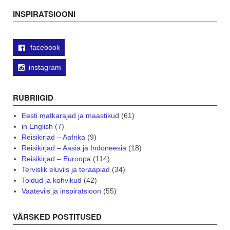
navigation
INSPIRATSIOONI
facebook
instagram
RUBRIIGID
Eesti matkarajad ja maastikud
(61)
in English
(7)
Reisikirjad – Aafrika
(9)
Reisikirjad – Aasia ja Indoneesia
(18)
Reisikirjad – Euroopa
(114)
Tervislik eluviis ja teraapiad
(34)
Toidud ja kohvikud
(42)
Vaateviis ja inspiratsioon
(55)
VÄRSKED POSTITUSED