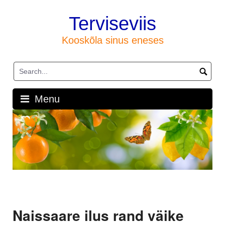
Skip
to
Terviseviis
content
Kooskõla sinus eneses
Menu
Naissaare ilus rand väike