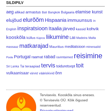
SILDIPILV
aeg
elamise kunst
armastus
allikad
Bulgaaria
Bali
Bangkok
elurõõm
Hispaania
elujõud
immuunsus
in
inspiratsioon
Itaalia
järved
kohvik
kassid
English
liikumine
kooskõla
Läti
küllus
Madeira
Malta
Küpros
matkarajad
meditatsioon
Mauritius
massaaz
mineraalid
reisimine
Portugal
rabad
raamat
ravimtaimed
Poola
tervis
toit
teraapiad
toiduretsept
Tai
Sri Lanka
vulkaanisaar
õnn
vääriskivid
värvid
Terviseviis. Kooskõla sinus eneses.
© Terviseviis OÜ. Kõik õigused
reserveeritud.
Privaatsustingimused