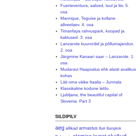
Fuerteventura, aaloed, tuul ja liiv. 5.
osa
Manrique, Teguise ja kollane
allveelaev. 4. osa
Timanfaya rahvuspark, koopad ja
kaktused. 3. osa
Lanzarote kuurordid ja põllumajandus.
2. osa
Järgmine Kanaari saar – Lanzarote. 1.
osa
Mudaravi Haapsalus ehk alasti avalikus
kohas
Läti oma väike Itaalia – Jurmala
Klassikaline kodune letšo
Ljubljana, the beautiful capital of
Slovenia. Part 3
SILDIPILV
aeg
armastus
allikad
Bali
Bangkok