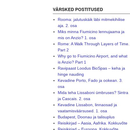
VÄRSKED POSTITUSED
Rooma: jalutuskäik läbi mitmekihilise
aja. 2. osa
Miks minna Fiumicino lennujaama ja
mis on Anzio? 1. osa
Rome: A Walk Through Layers of Time.
Part 2
Why go to Fiumicino Airport, and what
is Anzio? Part 1
Ravipaast Loodus BioSpas – keha ja
hinge nauding
Kevadine Porto, Fado ja ookean. 3.
osa
Mida teha Lissaboni ümbruses? Sintra
ja Cascais. 2. osa
Kevadine Lissabon, linnaosad ja
vaatamisväärsused. 1. osa
Budapest, Doonau ja talisuplus
Reisikirjad – Aasia, Aafrika. Kokkuvõte
Reisikirjad – Euroopa. Kokkuvõte