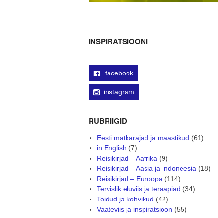
INSPIRATSIOONI
facebook
instagram
RUBRIIGID
Eesti matkarajad ja maastikud
(61)
in English
(7)
Reisikirjad – Aafrika
(9)
Reisikirjad – Aasia ja Indoneesia
(18)
Reisikirjad – Euroopa
(114)
Tervislik eluviis ja teraapiad
(34)
Toidud ja kohvikud
(42)
Vaateviis ja inspiratsioon
(55)