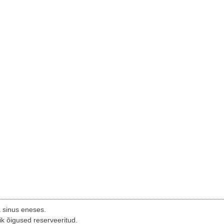
a sinus eneses.
ik õigused reserveeritud.