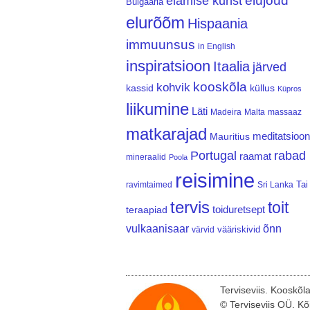
elujõud
elamise kunst
Bulgaaria
elurõõm
Hispaania
immuunsus
in English
inspiratsioon
Itaalia
järved
kooskõla
kohvik
kassid
küllus
Küpros
liikumine
Läti
Madeira
Malta
massaaz
matkarajad
meditatsioon
Mauritius
Portugal
rabad
raamat
mineraalid
Poola
reisimine
Tai
ravimtaimed
Sri Lanka
tervis
toit
teraapiad
toiduretsept
vulkaanisaar
õnn
vääriskivid
värvid
Terviseviis. Kooskõl
© Terviseviis OÜ. Kõ