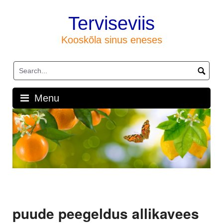
Skip
to
Terviseviis
content
Kooskõla sinus eneses
Menu
puude peegeldus allikavees