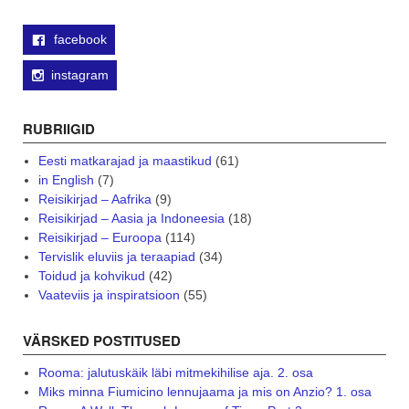
facebook
instagram
RUBRIIGID
Eesti matkarajad ja maastikud
(61)
in English
(7)
Reisikirjad – Aafrika
(9)
Reisikirjad – Aasia ja Indoneesia
(18)
Reisikirjad – Euroopa
(114)
Tervislik eluviis ja teraapiad
(34)
Toidud ja kohvikud
(42)
Vaateviis ja inspiratsioon
(55)
VÄRSKED POSTITUSED
Rooma: jalutuskäik läbi mitmekihilise aja. 2. osa
Miks minna Fiumicino lennujaama ja mis on Anzio? 1. osa