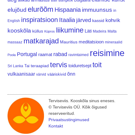
allikad
Bulgaaria
Bali
Bangkok
elurõõm
Hispaania
elujõud
immuunsus
in
inspiratsioon
Itaalia
järved
kohvik
kassid
English
liikumine
kooskõla
Läti
küllus
Madeira
Malta
Küpros
matkarajad
meditatsioon
Mauritius
massaaz
mineraalid
reisimine
Portugal
rabad
raamat
ravimtaimed
Poola
tervis
toit
teraapiad
toiduretsept
Tai
Sri Lanka
vulkaanisaar
õnn
vääriskivid
värvid
Terviseviis. Kooskõla sinus eneses.
© Terviseviis OÜ. Kõik õigused
reserveeritud.
Privaatsustingimused
Kontakt