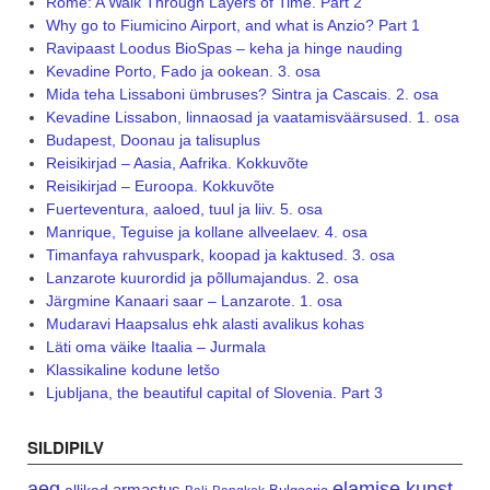
Rome: A Walk Through Layers of Time. Part 2
Why go to Fiumicino Airport, and what is Anzio? Part 1
Ravipaast Loodus BioSpas – keha ja hinge nauding
Kevadine Porto, Fado ja ookean. 3. osa
Mida teha Lissaboni ümbruses? Sintra ja Cascais. 2. osa
Kevadine Lissabon, linnaosad ja vaatamisväärsused. 1. osa
Budapest, Doonau ja talisuplus
Reisikirjad – Aasia, Aafrika. Kokkuvõte
Reisikirjad – Euroopa. Kokkuvõte
Fuerteventura, aaloed, tuul ja liiv. 5. osa
Manrique, Teguise ja kollane allveelaev. 4. osa
Timanfaya rahvuspark, koopad ja kaktused. 3. osa
Lanzarote kuurordid ja põllumajandus. 2. osa
Järgmine Kanaari saar – Lanzarote. 1. osa
Mudaravi Haapsalus ehk alasti avalikus kohas
Läti oma väike Itaalia – Jurmala
Klassikaline kodune letšo
Ljubljana, the beautiful capital of Slovenia. Part 3
SILDIPILV
aeg
elamise kunst
armastus