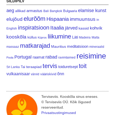
SILDIPILV
aeg
elamise kunst
armastus
allikad
Bulgaaria
Bali
Bangkok
elurõõm
Hispaania
elujõud
immuunsus
in
inspiratsioon
Itaalia
järved
kohvik
kassid
English
liikumine
kooskõla
Läti
küllus
Madeira
Malta
Küpros
matkarajad
meditatsioon
Mauritius
massaaz
mineraalid
reisimine
Portugal
rabad
raamat
ravimtaimed
Poola
tervis
toit
teraapiad
toiduretsept
Tai
Sri Lanka
vulkaanisaar
õnn
vääriskivid
värvid
Terviseviis. Kooskõla sinus eneses.
© Terviseviis OÜ. Kõik õigused
reserveeritud.
Privaatsustingimused