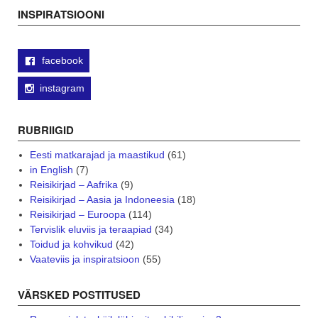
navigation
INSPIRATSIOONI
facebook
instagram
RUBRIIGID
Eesti matkarajad ja maastikud
(61)
in English
(7)
Reisikirjad – Aafrika
(9)
Reisikirjad – Aasia ja Indoneesia
(18)
Reisikirjad – Euroopa
(114)
Tervislik eluviis ja teraapiad
(34)
Toidud ja kohvikud
(42)
Vaateviis ja inspiratsioon
(55)
VÄRSKED POSTITUSED