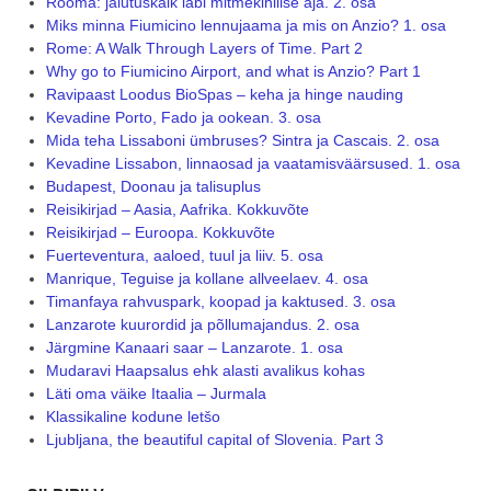
Rooma: jalutuskäik läbi mitmekihilise aja. 2. osa
Miks minna Fiumicino lennujaama ja mis on Anzio? 1. osa
Rome: A Walk Through Layers of Time. Part 2
Why go to Fiumicino Airport, and what is Anzio? Part 1
Ravipaast Loodus BioSpas – keha ja hinge nauding
Kevadine Porto, Fado ja ookean. 3. osa
Mida teha Lissaboni ümbruses? Sintra ja Cascais. 2. osa
Kevadine Lissabon, linnaosad ja vaatamisväärsused. 1. osa
Budapest, Doonau ja talisuplus
Reisikirjad – Aasia, Aafrika. Kokkuvõte
Reisikirjad – Euroopa. Kokkuvõte
Fuerteventura, aaloed, tuul ja liiv. 5. osa
Manrique, Teguise ja kollane allveelaev. 4. osa
Timanfaya rahvuspark, koopad ja kaktused. 3. osa
Lanzarote kuurordid ja põllumajandus. 2. osa
Järgmine Kanaari saar – Lanzarote. 1. osa
Mudaravi Haapsalus ehk alasti avalikus kohas
Läti oma väike Itaalia – Jurmala
Klassikaline kodune letšo
Ljubljana, the beautiful capital of Slovenia. Part 3