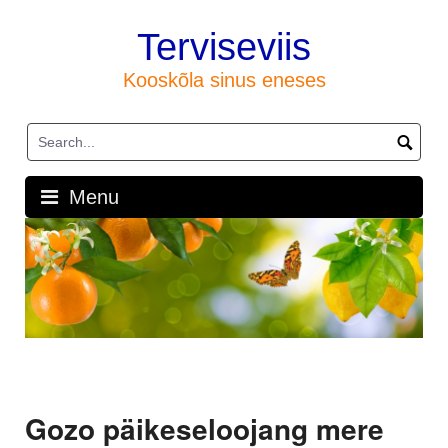
Skip
to
Terviseviis
content
Kooskõla sinus eneses
Menu
Gozo päikeseloojang mere