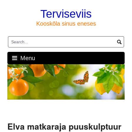
Skip
to
Terviseviis
content
Kooskõla sinus eneses
Menu
Elva matkaraja puuskulptuur