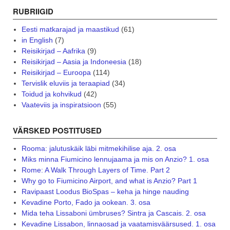
RUBRIIGID
Eesti matkarajad ja maastikud
(61)
in English
(7)
Reisikirjad – Aafrika
(9)
Reisikirjad – Aasia ja Indoneesia
(18)
Reisikirjad – Euroopa
(114)
Tervislik eluviis ja teraapiad
(34)
Toidud ja kohvikud
(42)
Vaateviis ja inspiratsioon
(55)
VÄRSKED POSTITUSED
Rooma: jalutuskäik läbi mitmekihilise aja. 2. osa
Miks minna Fiumicino lennujaama ja mis on Anzio? 1. osa
Rome: A Walk Through Layers of Time. Part 2
Why go to Fiumicino Airport, and what is Anzio? Part 1
Ravipaast Loodus BioSpas – keha ja hinge nauding
Kevadine Porto, Fado ja ookean. 3. osa
Mida teha Lissaboni ümbruses? Sintra ja Cascais. 2. osa
Kevadine Lissabon, linnaosad ja vaatamisväärsused. 1. osa