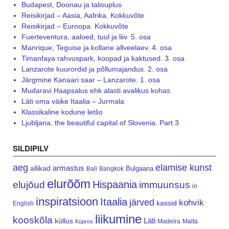
Budapest, Doonau ja talisuplus
Reisikirjad – Aasia, Aafrika. Kokkuvõte
Reisikirjad – Euroopa. Kokkuvõte
Fuerteventura, aaloed, tuul ja liiv. 5. osa
Manrique, Teguise ja kollane allveelaev. 4. osa
Timanfaya rahvuspark, koopad ja kaktused. 3. osa
Lanzarote kuurordid ja põllumajandus. 2. osa
Järgmine Kanaari saar – Lanzarote. 1. osa
Mudaravi Haapsalus ehk alasti avalikus kohas
Läti oma väike Itaalia – Jurmala
Klassikaline kodune letšo
Ljubljana, the beautiful capital of Slovenia. Part 3
SILDIPILV
aeg
elamise kunst
armastus
allikad
Bulgaaria
Bali
Bangkok
elurõõm
Hispaania
elujõud
immuunsus
in
inspiratsioon
Itaalia
järved
kohvik
kassid
English
liikumine
kooskõla
Läti
küllus
Madeira
Malta
Küpros