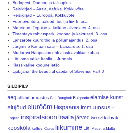
Budapest, Doonau ja talisuplus
Reisikirjad – Aasia, Aafrika. Kokkuvõte
Reisikirjad – Euroopa. Kokkuvõte
Fuerteventura, aaloed, tuul ja liiv. 5. osa
Manrique, Teguise ja kollane allveelaev. 4. osa
Timanfaya rahvuspark, koopad ja kaktused. 3. osa
Lanzarote kuurordid ja põllumajandus. 2. osa
Järgmine Kanaari saar – Lanzarote. 1. osa
Mudaravi Haapsalus ehk alasti avalikus kohas
Läti oma väike Itaalia – Jurmala
Klassikaline kodune letšo
Ljubljana, the beautiful capital of Slovenia. Part 3
SILDIPILV
aeg
elamise kunst
armastus
allikad
Bulgaaria
Bali
Bangkok
elurõõm
Hispaania
elujõud
immuunsus
in
inspiratsioon
Itaalia
järved
kohvik
kassid
English
liikumine
kooskõla
Läti
küllus
Madeira
Malta
Küpros