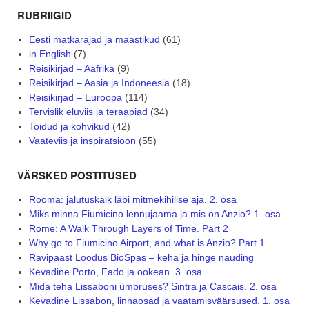
RUBRIIGID
Eesti matkarajad ja maastikud
(61)
in English
(7)
Reisikirjad – Aafrika
(9)
Reisikirjad – Aasia ja Indoneesia
(18)
Reisikirjad – Euroopa
(114)
Tervislik eluviis ja teraapiad
(34)
Toidud ja kohvikud
(42)
Vaateviis ja inspiratsioon
(55)
VÄRSKED POSTITUSED
Rooma: jalutuskäik läbi mitmekihilise aja. 2. osa
Miks minna Fiumicino lennujaama ja mis on Anzio? 1. osa
Rome: A Walk Through Layers of Time. Part 2
Why go to Fiumicino Airport, and what is Anzio? Part 1
Ravipaast Loodus BioSpas – keha ja hinge nauding
Kevadine Porto, Fado ja ookean. 3. osa
Mida teha Lissaboni ümbruses? Sintra ja Cascais. 2. osa
Kevadine Lissabon, linnaosad ja vaatamisväärsused. 1. osa