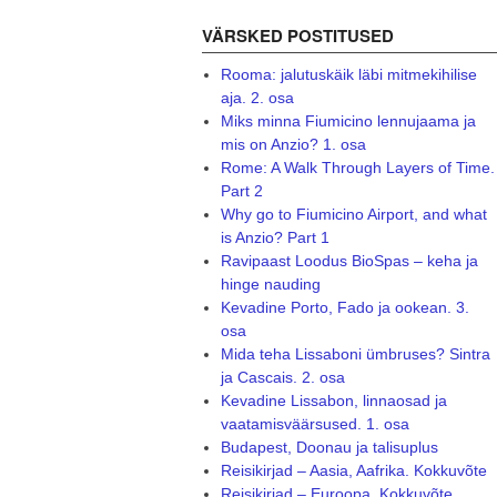
VÄRSKED POSTITUSED
Rooma: jalutuskäik läbi mitmekihilise
aja. 2. osa
Miks minna Fiumicino lennujaama ja
mis on Anzio? 1. osa
Rome: A Walk Through Layers of Time.
Part 2
Why go to Fiumicino Airport, and what
is Anzio? Part 1
Ravipaast Loodus BioSpas – keha ja
hinge nauding
Kevadine Porto, Fado ja ookean. 3.
osa
Mida teha Lissaboni ümbruses? Sintra
ja Cascais. 2. osa
Kevadine Lissabon, linnaosad ja
vaatamisväärsused. 1. osa
Budapest, Doonau ja talisuplus
Reisikirjad – Aasia, Aafrika. Kokkuvõte
Reisikirjad – Euroopa. Kokkuvõte