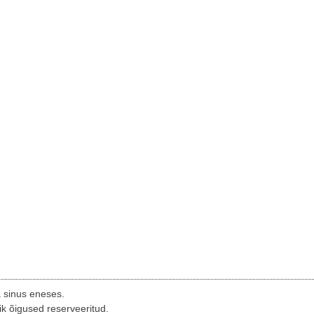
a sinus eneses.
ik õigused reserveeritud.