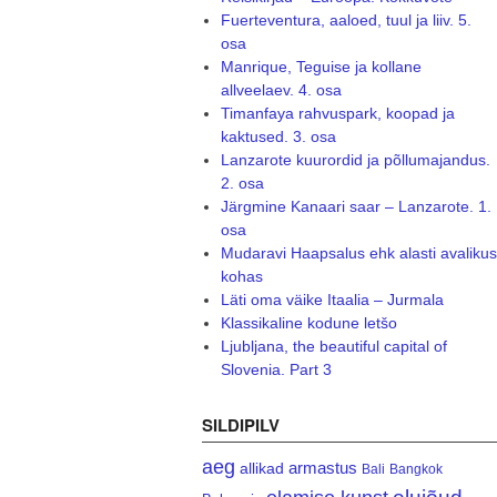
Fuerteventura, aaloed, tuul ja liiv. 5.
osa
Manrique, Teguise ja kollane
allveelaev. 4. osa
Timanfaya rahvuspark, koopad ja
kaktused. 3. osa
Lanzarote kuurordid ja põllumajandus.
2. osa
Järgmine Kanaari saar – Lanzarote. 1.
osa
Mudaravi Haapsalus ehk alasti avalikus
kohas
Läti oma väike Itaalia – Jurmala
Klassikaline kodune letšo
Ljubljana, the beautiful capital of
Slovenia. Part 3
SILDIPILV
aeg
armastus
allikad
Bali
Bangkok