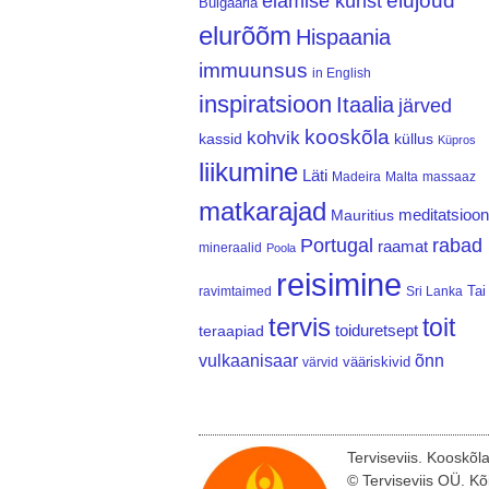
elujõud
elamise kunst
Bulgaaria
elurõõm
Hispaania
immuunsus
in English
inspiratsioon
Itaalia
järved
kooskõla
kohvik
kassid
küllus
Küpros
liikumine
Läti
Madeira
Malta
massaaz
matkarajad
meditatsioon
Mauritius
Portugal
rabad
raamat
mineraalid
Poola
reisimine
Tai
ravimtaimed
Sri Lanka
tervis
toit
teraapiad
toiduretsept
vulkaanisaar
õnn
vääriskivid
värvid
Terviseviis. Kooskõl
© Terviseviis OÜ. Kõ