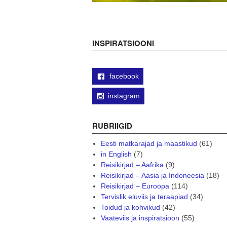
INSPIRATSIOONI
facebook
instagram
RUBRIIGID
Eesti matkarajad ja maastikud
(61)
in English
(7)
Reisikirjad – Aafrika
(9)
Reisikirjad – Aasia ja Indoneesia
(18)
Reisikirjad – Euroopa
(114)
Tervislik eluviis ja teraapiad
(34)
Toidud ja kohvikud
(42)
Vaateviis ja inspiratsioon
(55)