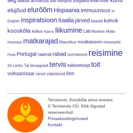
aeg
elamise kunst
armastus
allikad
Bulgaaria
Bali
Bangkok
elurõõm
Hispaania
elujõud
immuunsus
in
inspiratsioon
Itaalia
järved
kohvik
kassid
English
liikumine
kooskõla
Läti
küllus
Madeira
Malta
Küpros
matkarajad
meditatsioon
Mauritius
massaaz
mineraalid
reisimine
Portugal
rabad
raamat
ravimtaimed
Poola
tervis
toit
teraapiad
toiduretsept
Tai
Sri Lanka
vulkaanisaar
õnn
vääriskivid
värvid
Terviseviis. Kooskõla sinus eneses.
© Terviseviis OÜ. Kõik õigused
reserveeritud.
Privaatsustingimused
Kontakt