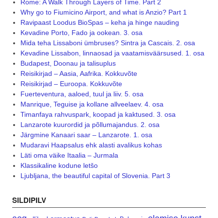
Rome: A Walk Through Layers of Time. Part 2
Why go to Fiumicino Airport, and what is Anzio? Part 1
Ravipaast Loodus BioSpas – keha ja hinge nauding
Kevadine Porto, Fado ja ookean. 3. osa
Mida teha Lissaboni ümbruses? Sintra ja Cascais. 2. osa
Kevadine Lissabon, linnaosad ja vaatamisväärsused. 1. osa
Budapest, Doonau ja talisuplus
Reisikirjad – Aasia, Aafrika. Kokkuvõte
Reisikirjad – Euroopa. Kokkuvõte
Fuerteventura, aaloed, tuul ja liiv. 5. osa
Manrique, Teguise ja kollane allveelaev. 4. osa
Timanfaya rahvuspark, koopad ja kaktused. 3. osa
Lanzarote kuurordid ja põllumajandus. 2. osa
Järgmine Kanaari saar – Lanzarote. 1. osa
Mudaravi Haapsalus ehk alasti avalikus kohas
Läti oma väike Itaalia – Jurmala
Klassikaline kodune letšo
Ljubljana, the beautiful capital of Slovenia. Part 3
SILDIPILV