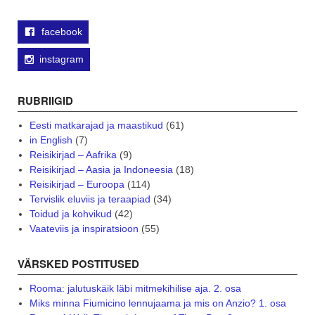
facebook
instagram
RUBRIIGID
Eesti matkarajad ja maastikud
(61)
in English
(7)
Reisikirjad – Aafrika
(9)
Reisikirjad – Aasia ja Indoneesia
(18)
Reisikirjad – Euroopa
(114)
Tervislik eluviis ja teraapiad
(34)
Toidud ja kohvikud
(42)
Vaateviis ja inspiratsioon
(55)
VÄRSKED POSTITUSED
Rooma: jalutuskäik läbi mitmekihilise aja. 2. osa
Miks minna Fiumicino lennujaama ja mis on Anzio? 1. osa