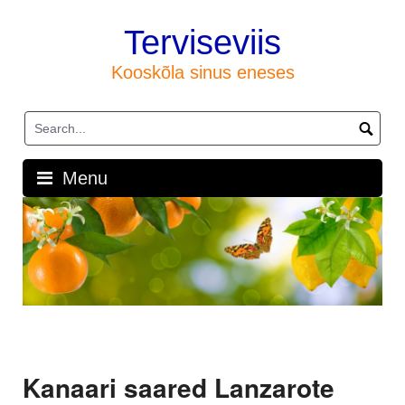
Skip
to
Terviseviis
content
Kooskõla sinus eneses
Menu
Kanaari saared Lanzarote