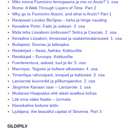
Miks minna Fiumicino lennujaama ja mis on Anzio? 1. osa
Rome: A Walk Through Layers of Time. Part 2
Why go to Fiumicino Airport, and what is Anzio? Part 1
Ravipaast Loodus BioSpas – keha ja hinge nauding
Kevadine Porto, Fado ja ookean. 3. osa
Mida teha Lissaboni ümbruses? Sintra ja Cascais. 2. osa
Kevadine Lissabon, linnaosad ja vaatamisväärsused. 1. osa
Budapest, Doonau ja talisuplus
Reisikirjad – Aasia, Aafrika. Kokkuvõte
Reisikirjad – Euroopa. Kokkuvõte
Fuerteventura, aaloed, tuul ja liiv. 5. osa
Manrique, Teguise ja kollane allveelaev. 4. osa
Timanfaya rahvuspark, koopad ja kaktused. 3. osa
Lanzarote kuurordid ja põllumajandus. 2. osa
Järgmine Kanaari saar – Lanzarote. 1. osa
Mudaravi Haapsalus ehk alasti avalikus kohas
Läti oma väike Itaalia – Jurmala
Klassikaline kodune letšo
Ljubljana, the beautiful capital of Slovenia. Part 3
SILDIPILV