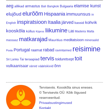
aeg
elamise kunst
armastus
allikad
Bulgaaria
Bali
Bangkok
elurõõm
Hispaania
elujõud
immuunsus
in
inspiratsioon
Itaalia
järved
kohvik
kassid
English
liikumine
kooskõla
Läti
küllus
Madeira
Malta
Küpros
matkarajad
meditatsioon
Mauritius
massaaz
mineraalid
reisimine
Portugal
rabad
raamat
ravimtaimed
Poola
tervis
toit
teraapiad
toiduretsept
Tai
Sri Lanka
vulkaanisaar
õnn
vääriskivid
värvid
Terviseviis. Kooskõla sinus eneses.
© Terviseviis OÜ. Kõik õigused
reserveeritud.
Privaatsustingimused
Kontakt