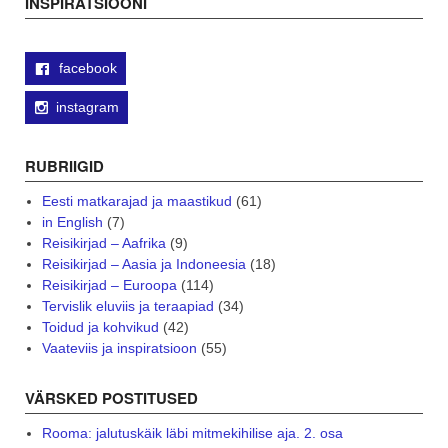
INSPIRATSIOONI
facebook
instagram
RUBRIIGID
Eesti matkarajad ja maastikud
(61)
in English
(7)
Reisikirjad – Aafrika
(9)
Reisikirjad – Aasia ja Indoneesia
(18)
Reisikirjad – Euroopa
(114)
Tervislik eluviis ja teraapiad
(34)
Toidud ja kohvikud
(42)
Vaateviis ja inspiratsioon
(55)
VÄRSKED POSTITUSED
Rooma: jalutuskäik läbi mitmekihilise aja. 2. osa