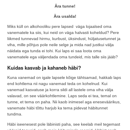
Ära tunne!
Ära usalda!
Miks küll on alkohooliku pere lapsed väga lojaalsed oma
vanematele ka siis, kui neid on väga halvasti koheldud? Pere
liikmed tunnevad hirmu, kurbust, üksindust, hüljatusetunnet ja
viha, mille põhjus pole neile selge ja mida nad justkui välja
näidata ega tunda ei tohi. Kui laps ei saa loota oma
vanematele ega väljendada oma tundeid, mis talle siis jääb?
Kuidas kasvab ja kahaneb häbi?
Kuna vanemad on igale lapsele kõige tähtsamad, hakkab laps
end kohtlema nii nagu vanemad teda on kohelnud. Kui
vanemad kasvatuse ja korra sildi all lastele oma viha välja
valavad, on see väärkohtlemine. Laps seda ei tea, temal on
tunne, et tema on paha. Nii kaob inimesel aga eneseväärikus,
vanemate häbi tõttu harjub ka tema pidevat häbitunnet
tundma.
Häbi iseenesest pole läbinisti paha, see keelab meil tegemast