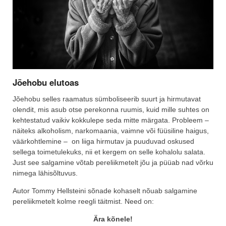
Jõehobu elutoas
Jõehobu selles raamatus sümboliseerib suurt ja hirmutavat
olendit, mis asub otse perekonna ruumis, kuid mille suhtes on
kehtestatud vaikiv kokkulepe seda mitte märgata. Probleem –
näiteks alkoholism, narkomaania, vaimne või füüsiline haigus,
väärkohtlemine – on liiga hirmutav ja puuduvad oskused
sellega toimetulekuks, nii et kergem on selle kohalolu salata.
Just see salgamine võtab pereliikmetelt jõu ja püüab nad võrku
nimega lähisõltuvus.
Autor Tommy Hellsteini sõnade kohaselt nõuab salgamine
pereliikmetelt kolme reegli täitmist. Need on:
Ära kõnele!