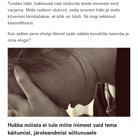
Tundes häbi, hakkavad nad olukorda teiste inimeste eest
varjama. Mida raskem olukord, seda suurem häbi ja seda
kõvemini kinnitatakse, et kõik on hästi. Nii ongi tekkinud
kaassõltuvus.
Kas sellise pere ühelgi liikmel saab säilida kooskõla iseenda ja
oma eluga?
Hukka mõista ei tule mitte inimest vaid tema
käitumist, järeleandmist sõltuvusele