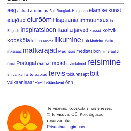
aeg
elamise kunst
armastus
allikad
Bulgaaria
Bali
Bangkok
elurõõm
Hispaania
elujõud
immuunsus
in
inspiratsioon
Itaalia
järved
kohvik
kassid
English
liikumine
kooskõla
Läti
küllus
Madeira
Malta
Küpros
matkarajad
meditatsioon
Mauritius
massaaz
mineraalid
reisimine
Portugal
rabad
raamat
ravimtaimed
Poola
tervis
toit
teraapiad
toiduretsept
Tai
Sri Lanka
vulkaanisaar
õnn
vääriskivid
värvid
Terviseviis. Kooskõla sinus eneses.
© Terviseviis OÜ. Kõik õigused
reserveeritud.
Privaatsustingimused