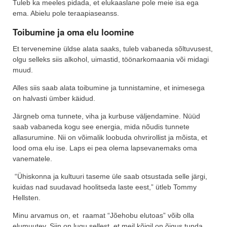
Tuleb ka meeles pidada, et elukaaslane pole meie isa ega
ema. Abielu pole teraapiaseanss.
Toibumine ja oma elu loomine
Et tervenemine üldse alata saaks, tuleb vabaneda sõltuvusest,
olgu selleks siis alkohol, uimastid, töönarkomaania või midagi
muud.
Alles siis saab alata toibumine ja tunnistamine, et inimesega
on halvasti ümber käidud.
Järgneb oma tunnete, viha ja kurbuse väljendamine. Nüüd
saab vabaneda kogu see energia, mida nõudis tunnete
allasurumine. Nii on võimalik loobuda ohvrirollist ja mõista, et
lood oma elu ise. Laps ei pea olema lapsevanemaks oma
vanematele.
“Ühiskonna ja kultuuri taseme üle saab otsustada selle järgi,
kuidas nad suudavad hoolitseda laste eest,” ütleb Tommy
Hellsten.
Minu arvamus on, et raamat “Jõehobu elutoas” võib olla
elumuutev. Siin on lugu sellest, et meil kõigil on õigus tunda