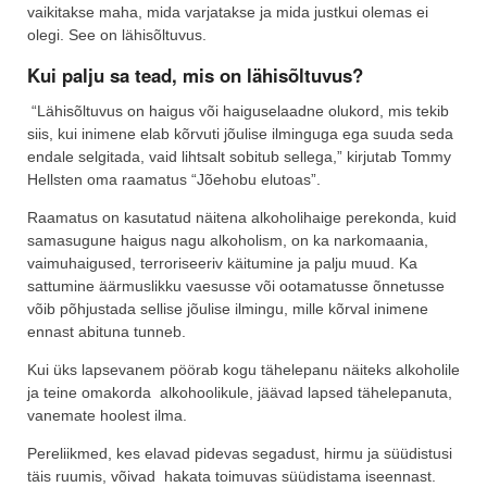
vaikitakse maha, mida varjatakse ja mida justkui olemas ei
olegi. See on lähisõltuvus.
Kui palju sa tead, mis on lähisõltuvus?
“Lähisõltuvus on haigus või haiguselaadne olukord, mis tekib
siis, kui inimene elab kõrvuti jõulise ilminguga ega suuda seda
endale selgitada, vaid lihtsalt sobitub sellega,” kirjutab Tommy
Hellsten oma raamatus “Jõehobu elutoas”.
Raamatus on kasutatud näitena alkoholihaige perekonda, kuid
samasugune haigus nagu alkoholism, on ka narkomaania,
vaimuhaigused, terroriseeriv käitumine ja palju muud. Ka
sattumine äärmuslikku vaesusse või ootamatusse õnnetusse
võib põhjustada sellise jõulise ilmingu, mille kõrval inimene
ennast abituna tunneb.
Kui üks lapsevanem pöörab kogu tähelepanu näiteks alkoholile
ja teine omakorda alkohoolikule, jäävad lapsed tähelepanuta,
vanemate hoolest ilma.
Pereliikmed, kes elavad pidevas segadust, hirmu ja süüdistusi
täis ruumis, võivad hakata toimuvas süüdistama iseennast.