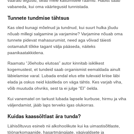
vääraid tegusid, seab meie käitumisele raamid. Häbist saab
vabaneda, kui oma väärtegusid tunnistada.
Tunnete tundmise tähtsus
Kas oled kunagi mõelnud ja tundnud, kui suurt hulka jõudu
nõuab millegi salgamine ja varjamine? Varjamine nõuab oma
tunnete pidevat mahasurumist, need aga võivad täiesti
ootamatult tõkke tagant välja pääseda, näiteks
paanikaatakkidena.
Raamatu “Jõehobu elutoas” autor kinnitab isiklikest
kogemustest, et tundeid saab organismist eemaldada ainult
läbielamise varal. Lubada endal elus ette tulevaid kriise läbi
elada ja oskus neid käsitleda on väga tähtis. Kes varjab viha,
võib muutuda ohvriks, sest ta ei julge “EI” öelda.
Kui vanematel on tarkust lubada lapsele kurbuse, hirmu ja viha
väljendamist, jääb laps terveks igas olukorras.
Kuidas kaassõltlast ära tunda?
Lähisõltuvus esineb nii alkohoolikute kui ka uimastisõltlaste,
töönarkomaanide, hasartmängijate, vägivaldsete ja