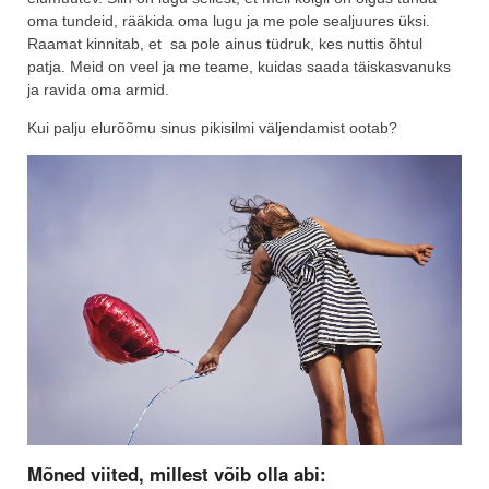
oma tundeid, rääkida oma lugu ja me pole sealjuures üksi.
Raamat kinnitab, et sa pole ainus tüdruk, kes nuttis õhtul
patja. Meid on veel ja me teame, kuidas saada täiskasvanuks
ja ravida oma armid.
Kui palju elurõõmu sinus pikisilmi väljendamist ootab?
Mõned viited, millest võib olla abi: