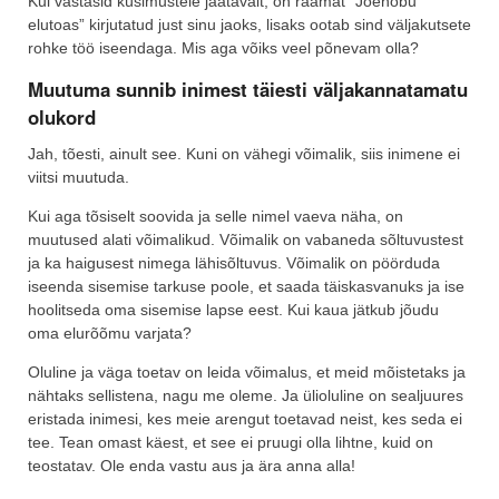
Kui vastasid küsimustele jaatavalt, on raamat “Jõehobu
elutoas” kirjutatud just sinu jaoks, lisaks ootab sind väljakutsete
rohke töö iseendaga. Mis aga võiks veel põnevam olla?
Muutuma sunnib inimest täiesti väljakannatamatu
olukord
Jah, tõesti, ainult see. Kuni on vähegi võimalik, siis inimene ei
viitsi muutuda.
Kui aga tõsiselt soovida ja selle nimel vaeva näha, on
muutused alati võimalikud. Võimalik on vabaneda sõltuvustest
ja ka haigusest nimega lähisõltuvus. Võimalik on pöörduda
iseenda sisemise tarkuse poole, et saada täiskasvanuks ja ise
hoolitseda oma sisemise lapse eest. Kui kaua jätkub jõudu
oma elurõõmu varjata?
Oluline ja väga toetav on leida võimalus, et meid mõistetaks ja
nähtaks sellistena, nagu me oleme. Ja ülioluline on sealjuures
eristada inimesi, kes meie arengut toetavad neist, kes seda ei
tee. Tean omast käest, et see ei pruugi olla lihtne, kuid on
teostatav. Ole enda vastu aus ja ära anna alla!