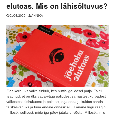
elutoas. Mis on lähisõltuvus?
01/03/2020
ANNIKA
Elas kord üks väike tüdruk, kes nuttis igal öösel patja. Ta ei
teadnud, et on üks väga-väga paljudest sarnastest kurbadest
väikestest tüdrukutest ja poistest, ega sedagi, kuidas saada
täiskasvanuks ja luua endale õnnelik elu. Tänane lugu räägib
millestki sellisest, mida iga päev jutuks ei võeta. Millestki, mis