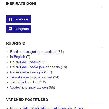
INSPIRATSIOONI
facebook
instagram
RUBRIIGID
Eesti matkarajad ja maastikud
(61)
in English
(7)
Reisikirjad – Aafrika
(9)
Reisikirjad – Aasia ja Indoneesia
(18)
Reisikirjad – Euroopa
(114)
Tervislik eluviis ja teraapiad
(34)
Toidud ja kohvikud
(42)
Vaateviis ja inspiratsioon
(55)
VÄRSKED POSTITUSED
Rooma: jalutuskäik läbi mitmekihilise aja. 2. osa