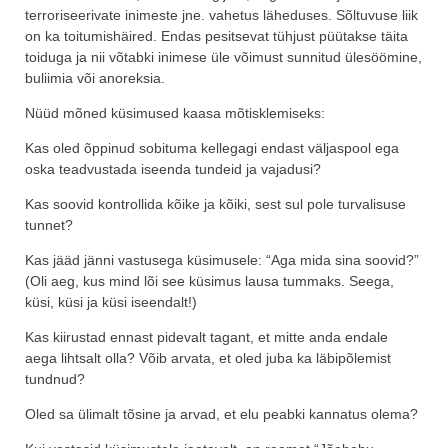
terroriseerivate inimeste jne. vahetus läheduses. Sõltuvuse liik
on ka toitumishäired. Endas pesitsevat tühjust püütakse täita
toiduga ja nii võtabki inimese üle võimust sunnitud ülesöömine,
buliimia või anoreksia.
Nüüd mõned küsimused kaasa mõtisklemiseks:
Kas oled õppinud sobituma kellegagi endast väljaspool ega
oska teadvustada iseenda tundeid ja vajadusi?
Kas soovid kontrollida kõike ja kõiki, sest sul pole turvalisuse
tunnet?
Kas jääd jänni vastusega küsimusele: “Aga mida sina soovid?”
(Oli aeg, kus mind lõi see küsimus lausa tummaks. Seega,
küsi, küsi ja küsi iseendalt!)
Kas kiirustad ennast pidevalt tagant, et mitte anda endale
aega lihtsalt olla? Võib arvata, et oled juba ka läbipõlemist
tundnud?
Oled sa ülimalt tõsine ja arvad, et elu peabki kannatus olema?