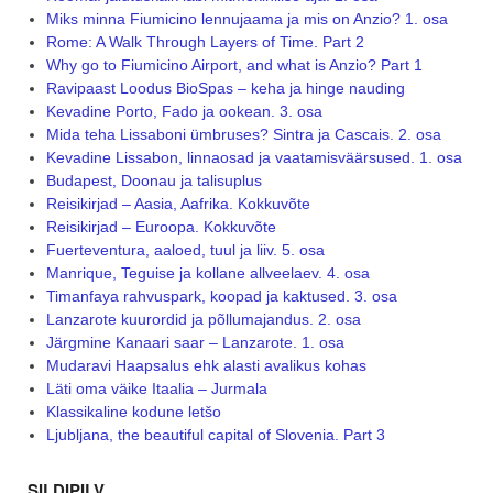
Miks minna Fiumicino lennujaama ja mis on Anzio? 1. osa
Rome: A Walk Through Layers of Time. Part 2
Why go to Fiumicino Airport, and what is Anzio? Part 1
Ravipaast Loodus BioSpas – keha ja hinge nauding
Kevadine Porto, Fado ja ookean. 3. osa
Mida teha Lissaboni ümbruses? Sintra ja Cascais. 2. osa
Kevadine Lissabon, linnaosad ja vaatamisväärsused. 1. osa
Budapest, Doonau ja talisuplus
Reisikirjad – Aasia, Aafrika. Kokkuvõte
Reisikirjad – Euroopa. Kokkuvõte
Fuerteventura, aaloed, tuul ja liiv. 5. osa
Manrique, Teguise ja kollane allveelaev. 4. osa
Timanfaya rahvuspark, koopad ja kaktused. 3. osa
Lanzarote kuurordid ja põllumajandus. 2. osa
Järgmine Kanaari saar – Lanzarote. 1. osa
Mudaravi Haapsalus ehk alasti avalikus kohas
Läti oma väike Itaalia – Jurmala
Klassikaline kodune letšo
Ljubljana, the beautiful capital of Slovenia. Part 3
SILDIPILV