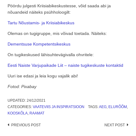
Pöördu julgesti Kriisiabikeskustesse, võid saada abi ja
nõuandeid näiteks psühholoogilt:
Tartu Nõustamis- ja Kriisiabikeskus
Olemas on tugigruppe, mis võivad toetada. Näiteks:
Dementsuse Kompetentsikeskus
On tugikeskused lähisuhtevägivalla ohvritele:
Eesti Naiste Varjupaikade Liit – naiste tugikeskuste kontaktid
Uuri ise edasi ja leia kogu vajalik abi!
Fotod: Pixabay
UPDATED:
24/12/2021
CATEGORIES:
VAATEVIIS JA INSPIRATSIOON
TAGS:
AEG
,
ELURÕÕM
,
KOOSKÕLA
,
RAAMAT
Post
PREVIOUS POST
NEXT POST
navigation