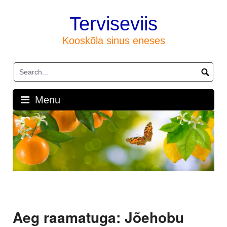
Skip
to
Terviseviis
content
Kooskõla sinus eneses
Menu
Aeg raamatuga: Jõehobu