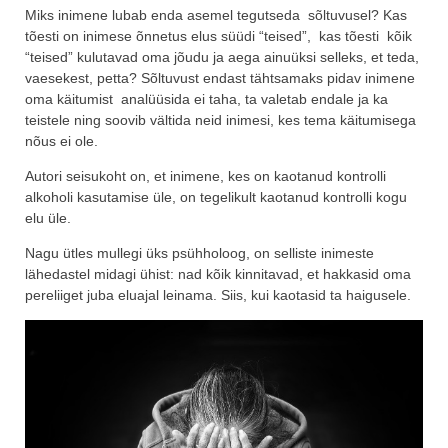
Miks inimene lubab enda asemel tegutseda sõltuvusel? Kas
tõesti on inimese õnnetus elus süüdi “teised”, kas tõesti kõik
“teised” kulutavad oma jõudu ja aega ainuüksi selleks, et teda,
vaesekest, petta? Sõltuvust endast tähtsamaks pidav inimene
oma käitumist analüüsida ei taha, ta valetab endale ja ka
teistele ning soovib vältida neid inimesi, kes tema käitumisega
nõus ei ole.
Autori seisukoht on, et inimene, kes on kaotanud kontrolli
alkoholi kasutamise üle, on tegelikult kaotanud kontrolli kogu
elu üle.
Nagu ütles mullegi üks psühholoog, on selliste inimeste
lähedastel midagi ühist: nad kõik kinnitavad, et hakkasid oma
pereliiget juba eluajal leinama. Siis, kui kaotasid ta haigusele.