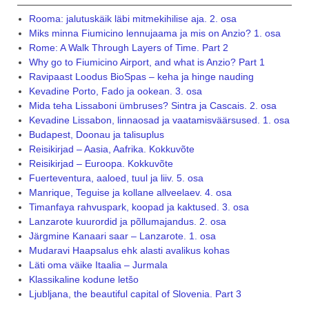
Rooma: jalutuskäik läbi mitmekihilise aja. 2. osa
Miks minna Fiumicino lennujaama ja mis on Anzio? 1. osa
Rome: A Walk Through Layers of Time. Part 2
Why go to Fiumicino Airport, and what is Anzio? Part 1
Ravipaast Loodus BioSpas – keha ja hinge nauding
Kevadine Porto, Fado ja ookean. 3. osa
Mida teha Lissaboni ümbruses? Sintra ja Cascais. 2. osa
Kevadine Lissabon, linnaosad ja vaatamisväärsused. 1. osa
Budapest, Doonau ja talisuplus
Reisikirjad – Aasia, Aafrika. Kokkuvõte
Reisikirjad – Euroopa. Kokkuvõte
Fuerteventura, aaloed, tuul ja liiv. 5. osa
Manrique, Teguise ja kollane allveelaev. 4. osa
Timanfaya rahvuspark, koopad ja kaktused. 3. osa
Lanzarote kuurordid ja põllumajandus. 2. osa
Järgmine Kanaari saar – Lanzarote. 1. osa
Mudaravi Haapsalus ehk alasti avalikus kohas
Läti oma väike Itaalia – Jurmala
Klassikaline kodune letšo
Ljubljana, the beautiful capital of Slovenia. Part 3