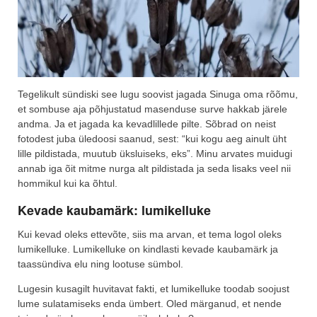
Tegelikult sündiski see lugu soovist jagada Sinuga oma rõõmu,
et sombuse aja põhjustatud masenduse surve hakkab järele
andma. Ja et jagada ka kevadlillede pilte. Sõbrad on neist
fotodest juba üledoosi saanud, sest: “kui kogu aeg ainult üht
lille pildistada, muutub üksluiseks, eks”. Minu arvates muidugi
annab iga õit mitme nurga alt pildistada ja seda lisaks veel nii
hommikul kui ka õhtul.
Kevade kaubamärk: lumikelluke
Kui kevad oleks ettevõte, siis ma arvan, et tema logol oleks
lumikelluke. Lumikelluke on kindlasti kevade kaubamärk ja
taassündiva elu ning lootuse sümbol.
Lugesin kusagilt huvitavat fakti, et lumikelluke toodab soojust
lume sulatamiseks enda ümbert. Oled märganud, et nende