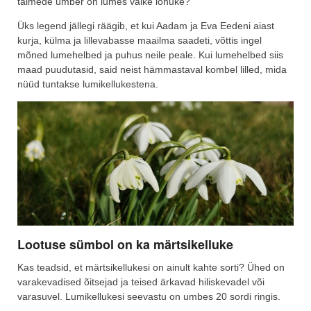
taimede ümber on lumes väike lohuke?
Üks legend jällegi räägib, et kui Aadam ja Eva Eedeni aiast
kurja, külma ja lillevabasse maailma saadeti, võttis ingel
mõned lumehelbed ja puhus neile peale. Kui lumehelbed siis
maad puudutasid, said neist hämmastaval kombel lilled, mida
nüüd tuntakse lumikellukestena.
Lootuse sümbol on ka märtsikelluke
Kas teadsid, et märtsikellukesi on ainult kahte sorti? Ühed on
varakevadised õitsejad ja teised ärkavad hiliskevadel või
varasuvel. Lumikellukesi seevastu on umbes 20 sordi ringis.