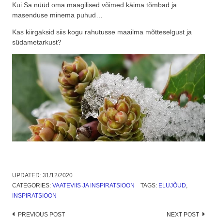
Kui Sa nüüd oma maagilised võimed käima tõmbad ja
masenduse minema puhud…
Kas kiirgaksid siis kogu rahutusse maailma mõtteselgust ja
südametarkust?
UPDATED:
31/12/2020
CATEGORIES:
VAATEVIIS JA INSPIRATSIOON
TAGS:
ELUJÕUD
,
INSPIRATSIOON
Post
PREVIOUS POST
NEXT POST