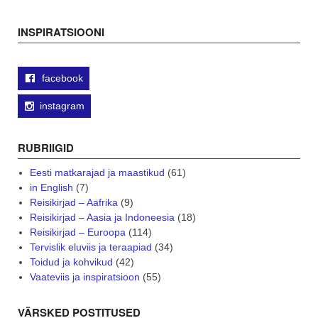
navigation
INSPIRATSIOONI
facebook
instagram
RUBRIIGID
Eesti matkarajad ja maastikud
(61)
in English
(7)
Reisikirjad – Aafrika
(9)
Reisikirjad – Aasia ja Indoneesia
(18)
Reisikirjad – Euroopa
(114)
Tervislik eluviis ja teraapiad
(34)
Toidud ja kohvikud
(42)
Vaateviis ja inspiratsioon
(55)
VÄRSKED POSTITUSED