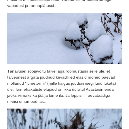
vabadust ja rannaplätusid.
Tänavusel soojavõitu talvel aga rõõmustasin selle üle, et
talveunest ärgata jõudnud kevadlilled elasid mõned päevad
möllanud “lumetormi” (mille käigus jõudsin isegi lund lükata)
üle. Taimehakatiste elujõud on ikka üüratu! Avastasin enda
jaoks viimaks ka jää ja lume ilu. Ja leppisin Taevataadiga
niiviisi omamoodi ära.