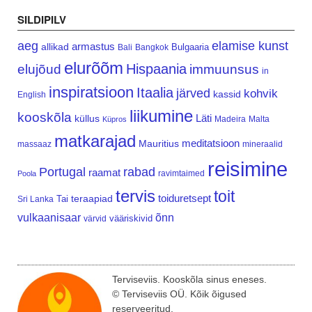
SILDIPILV
aeg
elamise kunst
armastus
allikad
Bulgaaria
Bali
Bangkok
elurõõm
Hispaania
elujõud
immuunsus
in
inspiratsioon
Itaalia
järved
kohvik
kassid
English
liikumine
kooskõla
Läti
küllus
Madeira
Malta
Küpros
matkarajad
meditatsioon
Mauritius
massaaz
mineraalid
reisimine
Portugal
rabad
raamat
ravimtaimed
Poola
tervis
toit
teraapiad
toiduretsept
Tai
Sri Lanka
vulkaanisaar
õnn
vääriskivid
värvid
Terviseviis. Kooskõla sinus eneses.
© Terviseviis OÜ. Kõik õigused
reserveeritud.