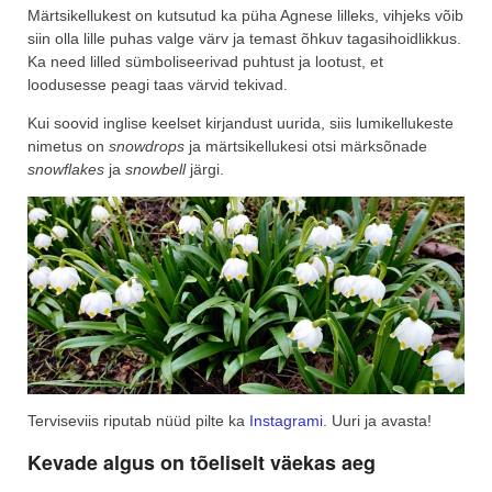
Märtsikellukest on kutsutud ka püha Agnese lilleks, vihjeks võib
siin olla lille puhas valge värv ja temast õhkuv tagasihoidlikkus.
Ka need lilled sümboliseerivad puhtust ja lootust, et
loodusesse peagi taas värvid tekivad.
Kui soovid inglise keelset kirjandust uurida, siis lumikellukeste
nimetus on
snowdrops
ja märtsikellukesi otsi märksõnade
snowflakes
ja
snowbell
järgi.
Terviseviis riputab nüüd pilte ka
Instagrami
. Uuri ja avasta!
Kevade algus on tõeliselt väekas aeg