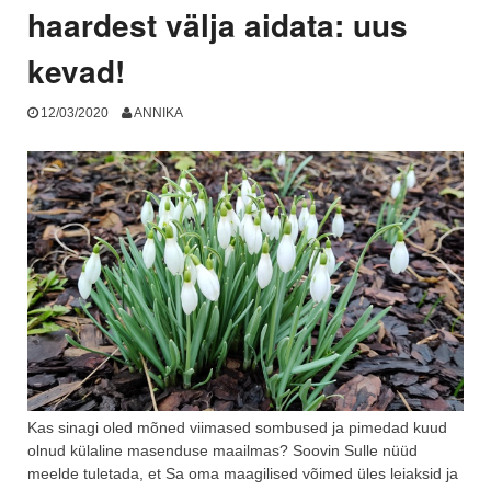
haardest välja aidata: uus
kevad!
12/03/2020
ANNIKA
Kas sinagi oled mõned viimased sombused ja pimedad kuud
olnud külaline masenduse maailmas? Soovin Sulle nüüd
meelde tuletada, et Sa oma maagilised võimed üles leiaksid ja