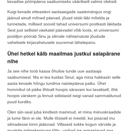
kevadise pööripäeva saabumiseks vääriliselt valmis oleksid.
Kuigi kevade etteasteni aastaaegade vaatemängus ongi
jäänud ainult mõned päevad, jõuad siiski läbi mõelda ja
tunnetada, millised soovid tahad universumi postkasti läkitada.
Sest just sellistel väekatel päevadel võib loota, et universumi
postiljon pöörab Sinu ja silmale nähtamatute jõudude
vahelisele kirjavahetusele suuremat tähelepanu.
Ühel hetkel käib maailmas justkui salapärane
nihe
Ja see nihe toob kaasa õhulise tunde uue aastaaja
saabumisest. Ma ei tea kuidas Sinul, aga mina hakkasin selle
aasta kevade hõngu tundma naistepäeva paiku. Ühel
hommikul oli päike lihtsalt hoopis säravam kui tavaliselt, õhk
hoopis värskem ja linnud sidistasid isegi vanad sammaldunud
puud kurdiks.
Olen siin-seal juba kindlasti maininud, et mina miinuskraadide
ja lume fänn ei ole. Mulle tõsiselt ei meeldi, kui pisarad mu
silmadesse kinni jäätuvad. Villaseid sokke kogun värvide ja
mustrite mitmekesisuse tõttu, varbad ise armastavad aga