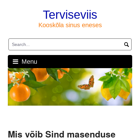
Skip
to
Terviseviis
content
Kooskõla sinus eneses
Menu
Mis võib Sind masenduse