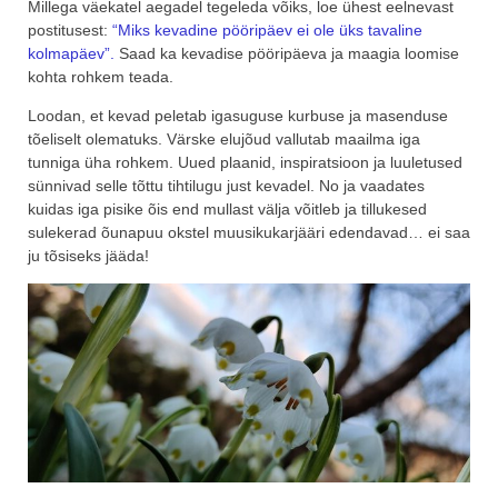
Millega väekatel aegadel tegeleda võiks, loe ühest eelnevast
postitusest:
“Miks kevadine pööripäev ei ole üks tavaline
kolmapäev”.
Saad ka kevadise pööripäeva ja maagia loomise
kohta rohkem teada.
Loodan, et kevad peletab igasuguse kurbuse ja masenduse
tõeliselt olematuks. Värske elujõud vallutab maailma iga
tunniga üha rohkem. Uued plaanid, inspiratsioon ja luuletused
sünnivad selle tõttu tihtilugu just kevadel. No ja vaadates
kuidas iga pisike õis end mullast välja võitleb ja tillukesed
sulekerad õunapuu okstel muusikukarjääri edendavad… ei saa
ju tõsiseks jääda!