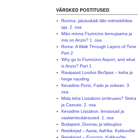
VÄRSKED POSTITUSED
Rooma: jalutuskäik läbi mitmekihilise
aja. 2. osa
Miks minna Fiumicino lennujaama ja
mis on Anzio? 1. osa
Rome: A Walk Through Layers of Time.
Part 2
Why go to Fiumicino Airport, and what
is Anzio? Part 1
Ravipaast Loodus BioSpas – keha ja
hinge nauding
Kevadine Porto, Fado ja ookean. 3.
osa
Mida teha Lissaboni ümbruses? Sintra
ja Cascais. 2. osa
Kevadine Lissabon, linnaosad ja
vaatamisväärsused. 1. osa
Budapest, Doonau ja talisuplus
Reisikirjad – Aasia, Aafrika. Kokkuvõte
Reisikirjad – Euroopa. Kokkuvõte