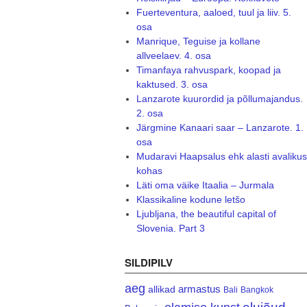
Fuerteventura, aaloed, tuul ja liiv. 5.
osa
Manrique, Teguise ja kollane
allveelaev. 4. osa
Timanfaya rahvuspark, koopad ja
kaktused. 3. osa
Lanzarote kuurordid ja põllumajandus.
2. osa
Järgmine Kanaari saar – Lanzarote. 1.
osa
Mudaravi Haapsalus ehk alasti avalikus
kohas
Läti oma väike Itaalia – Jurmala
Klassikaline kodune letšo
Ljubljana, the beautiful capital of
Slovenia. Part 3
SILDIPILV
aeg
armastus
allikad
Bali
Bangkok