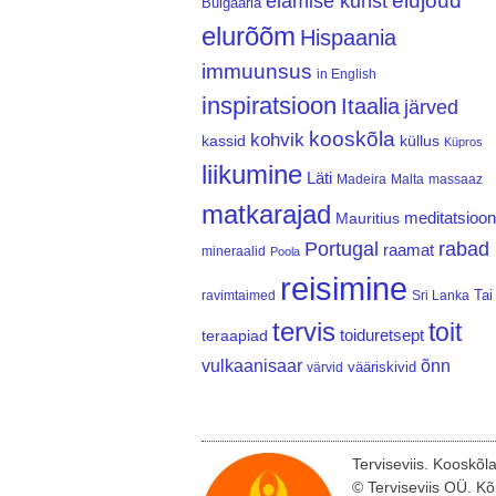
elujõud
elamise kunst
Bulgaaria
elurõõm
Hispaania
immuunsus
in English
inspiratsioon
Itaalia
järved
kooskõla
kohvik
kassid
küllus
Küpros
liikumine
Läti
Madeira
Malta
massaaz
matkarajad
meditatsioon
Mauritius
Portugal
rabad
raamat
mineraalid
Poola
reisimine
Tai
ravimtaimed
Sri Lanka
tervis
toit
teraapiad
toiduretsept
vulkaanisaar
õnn
vääriskivid
värvid
Terviseviis. Kooskõl
© Terviseviis OÜ. Kõ