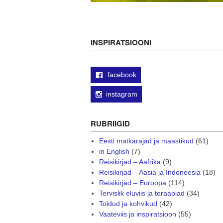
INSPIRATSIOONI
facebook
instagram
RUBRIIGID
Eesti matkarajad ja maastikud
(61)
in English
(7)
Reisikirjad – Aafrika
(9)
Reisikirjad – Aasia ja Indoneesia
(18)
Reisikirjad – Euroopa
(114)
Tervislik eluviis ja teraapiad
(34)
Toidud ja kohvikud
(42)
Vaateviis ja inspiratsioon
(55)