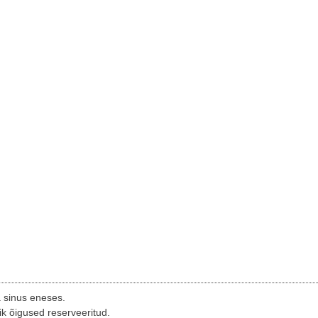
a sinus eneses.
ik õigused reserveeritud.