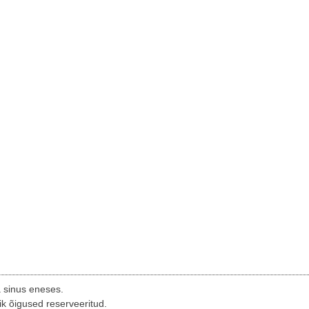
a sinus eneses.
ik õigused reserveeritud.