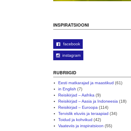
INSPIRATSIOONI
facebook
instagram
RUBRIIGID
Eesti matkarajad ja maastikud
(61)
in English
(7)
Reisikirjad – Aafrika
(9)
Reisikirjad – Aasia ja Indoneesia
(18)
Reisikirjad – Euroopa
(114)
Tervislik eluviis ja teraapiad
(34)
Toidud ja kohvikud
(42)
Vaateviis ja inspiratsioon
(55)