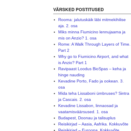
VÄRSKED POSTITUSED
Rooma: jalutuskäik läbi mitmekihilise
aja. 2. osa
Miks minna Fiumicino lennujaama ja
mis on Anzio? 1. osa
Rome: A Walk Through Layers of Time.
Part 2
Why go to Fiumicino Airport, and what
is Anzio? Part 1
Ravipaast Loodus BioSpas – keha ja
hinge nauding
Kevadine Porto, Fado ja ookean. 3.
osa
Mida teha Lissaboni ümbruses? Sintra
ja Cascais. 2. osa
Kevadine Lissabon, linnaosad ja
vaatamisväärsused. 1. osa
Budapest, Doonau ja talisuplus
Reisikirjad – Aasia, Aafrika. Kokkuvõte
Reisikirjad – Euroopa. Kokkuvõte