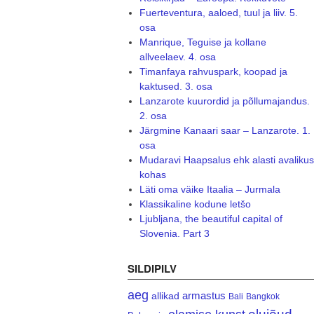
Fuerteventura, aaloed, tuul ja liiv. 5.
osa
Manrique, Teguise ja kollane
allveelaev. 4. osa
Timanfaya rahvuspark, koopad ja
kaktused. 3. osa
Lanzarote kuurordid ja põllumajandus.
2. osa
Järgmine Kanaari saar – Lanzarote. 1.
osa
Mudaravi Haapsalus ehk alasti avalikus
kohas
Läti oma väike Itaalia – Jurmala
Klassikaline kodune letšo
Ljubljana, the beautiful capital of
Slovenia. Part 3
SILDIPILV
aeg
armastus
allikad
Bali
Bangkok