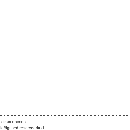
a sinus eneses.
ik õigused reserveeritud.