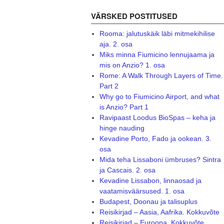
VÄRSKED POSTITUSED
Rooma: jalutuskäik läbi mitmekihilise
aja. 2. osa
Miks minna Fiumicino lennujaama ja
mis on Anzio? 1. osa
Rome: A Walk Through Layers of Time.
Part 2
Why go to Fiumicino Airport, and what
is Anzio? Part 1
Ravipaast Loodus BioSpas – keha ja
hinge nauding
Kevadine Porto, Fado ja ookean. 3.
osa
Mida teha Lissaboni ümbruses? Sintra
ja Cascais. 2. osa
Kevadine Lissabon, linnaosad ja
vaatamisväärsused. 1. osa
Budapest, Doonau ja talisuplus
Reisikirjad – Aasia, Aafrika. Kokkuvõte
Reisikirjad – Euroopa. Kokkuvõte