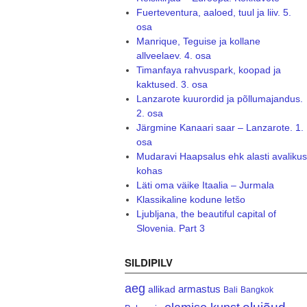
Fuerteventura, aaloed, tuul ja liiv. 5.
osa
Manrique, Teguise ja kollane
allveelaev. 4. osa
Timanfaya rahvuspark, koopad ja
kaktused. 3. osa
Lanzarote kuurordid ja põllumajandus.
2. osa
Järgmine Kanaari saar – Lanzarote. 1.
osa
Mudaravi Haapsalus ehk alasti avalikus
kohas
Läti oma väike Itaalia – Jurmala
Klassikaline kodune letšo
Ljubljana, the beautiful capital of
Slovenia. Part 3
SILDIPILV
aeg
armastus
allikad
Bali
Bangkok