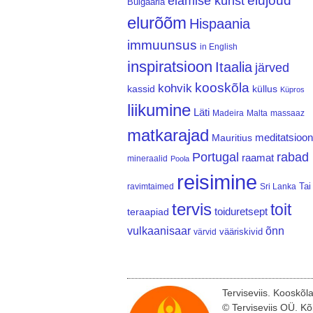
elujõud
elamise kunst
Bulgaaria
elurõõm
Hispaania
immuunsus
in English
inspiratsioon
Itaalia
järved
kooskõla
kohvik
kassid
küllus
Küpros
liikumine
Läti
Madeira
Malta
massaaz
matkarajad
meditatsioon
Mauritius
Portugal
rabad
raamat
mineraalid
Poola
reisimine
Tai
ravimtaimed
Sri Lanka
tervis
toit
teraapiad
toiduretsept
vulkaanisaar
õnn
vääriskivid
värvid
Terviseviis. Kooskõl
© Terviseviis OÜ. Kõ