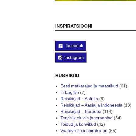
INSPIRATSIOONI
facebook
instagram
RUBRIIGID
Eesti matkarajad ja maastikud
(61)
in English
(7)
Reisikirjad – Aafrika
(9)
Reisikirjad – Aasia ja Indoneesia
(18)
Reisikirjad – Euroopa
(114)
Tervislik eluviis ja teraapiad
(34)
Toidud ja kohvikud
(42)
Vaateviis ja inspiratsioon
(55)