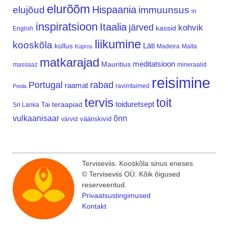
elurõõm
Hispaania
elujõud
immuunsus
in
inspiratsioon
Itaalia
järved
kohvik
kassid
English
liikumine
kooskõla
Läti
küllus
Madeira
Malta
Küpros
matkarajad
meditatsioon
Mauritius
massaaz
mineraalid
reisimine
Portugal
rabad
raamat
ravimtaimed
Poola
tervis
toit
teraapiad
toiduretsept
Tai
Sri Lanka
vulkaanisaar
õnn
vääriskivid
värvid
Terviseviis. Kooskõla sinus eneses.
© Terviseviis OÜ. Kõik õigused
reserveeritud.
Privaatsustingimused
Kontakt