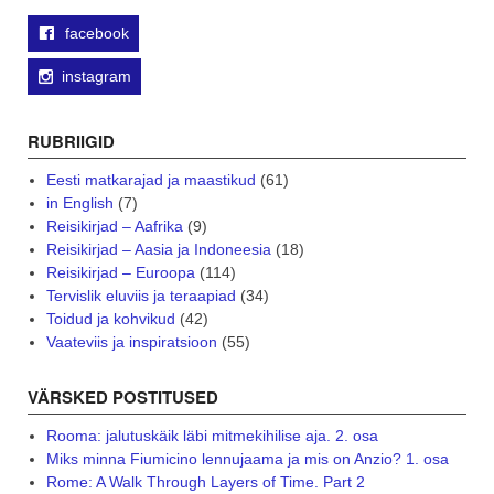
facebook
instagram
RUBRIIGID
Eesti matkarajad ja maastikud
(61)
in English
(7)
Reisikirjad – Aafrika
(9)
Reisikirjad – Aasia ja Indoneesia
(18)
Reisikirjad – Euroopa
(114)
Tervislik eluviis ja teraapiad
(34)
Toidud ja kohvikud
(42)
Vaateviis ja inspiratsioon
(55)
VÄRSKED POSTITUSED
Rooma: jalutuskäik läbi mitmekihilise aja. 2. osa
Miks minna Fiumicino lennujaama ja mis on Anzio? 1. osa
Rome: A Walk Through Layers of Time. Part 2