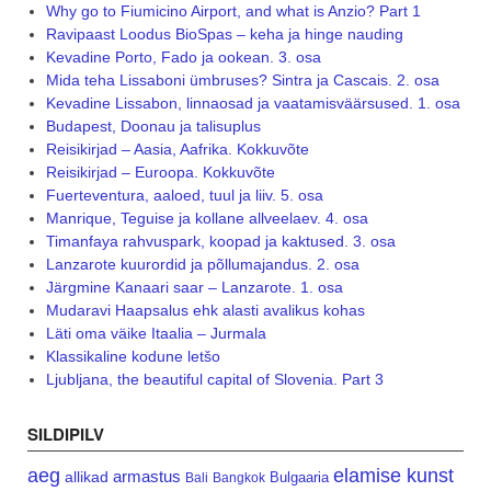
Why go to Fiumicino Airport, and what is Anzio? Part 1
Ravipaast Loodus BioSpas – keha ja hinge nauding
Kevadine Porto, Fado ja ookean. 3. osa
Mida teha Lissaboni ümbruses? Sintra ja Cascais. 2. osa
Kevadine Lissabon, linnaosad ja vaatamisväärsused. 1. osa
Budapest, Doonau ja talisuplus
Reisikirjad – Aasia, Aafrika. Kokkuvõte
Reisikirjad – Euroopa. Kokkuvõte
Fuerteventura, aaloed, tuul ja liiv. 5. osa
Manrique, Teguise ja kollane allveelaev. 4. osa
Timanfaya rahvuspark, koopad ja kaktused. 3. osa
Lanzarote kuurordid ja põllumajandus. 2. osa
Järgmine Kanaari saar – Lanzarote. 1. osa
Mudaravi Haapsalus ehk alasti avalikus kohas
Läti oma väike Itaalia – Jurmala
Klassikaline kodune letšo
Ljubljana, the beautiful capital of Slovenia. Part 3
SILDIPILV
aeg
elamise kunst
armastus
allikad
Bulgaaria
Bali
Bangkok