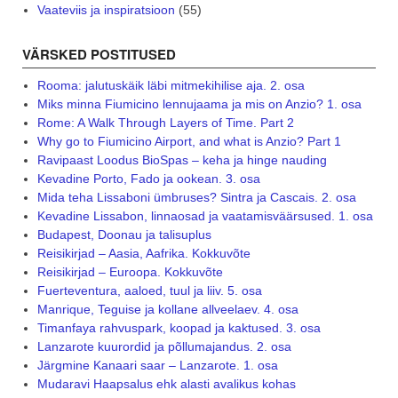
Vaateviis ja inspiratsioon
(55)
VÄRSKED POSTITUSED
Rooma: jalutuskäik läbi mitmekihilise aja. 2. osa
Miks minna Fiumicino lennujaama ja mis on Anzio? 1. osa
Rome: A Walk Through Layers of Time. Part 2
Why go to Fiumicino Airport, and what is Anzio? Part 1
Ravipaast Loodus BioSpas – keha ja hinge nauding
Kevadine Porto, Fado ja ookean. 3. osa
Mida teha Lissaboni ümbruses? Sintra ja Cascais. 2. osa
Kevadine Lissabon, linnaosad ja vaatamisväärsused. 1. osa
Budapest, Doonau ja talisuplus
Reisikirjad – Aasia, Aafrika. Kokkuvõte
Reisikirjad – Euroopa. Kokkuvõte
Fuerteventura, aaloed, tuul ja liiv. 5. osa
Manrique, Teguise ja kollane allveelaev. 4. osa
Timanfaya rahvuspark, koopad ja kaktused. 3. osa
Lanzarote kuurordid ja põllumajandus. 2. osa
Järgmine Kanaari saar – Lanzarote. 1. osa
Mudaravi Haapsalus ehk alasti avalikus kohas