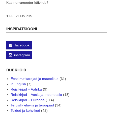
Kas nurrumootor käivitub?
Post
PREVIOUS POST
navigation
INSPIRATSIOONI
facebook
instagram
RUBRIIGID
Eesti matkarajad ja maastikud
(61)
in English
(7)
Reisikirjad – Aafrika
(9)
Reisikirjad – Aasia ja Indoneesia
(18)
Reisikirjad – Euroopa
(114)
Tervislik eluviis ja teraapiad
(34)
Toidud ja kohvikud
(42)