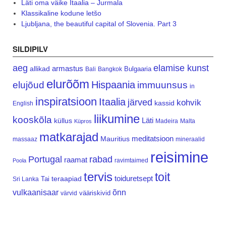
Läti oma väike Itaalia – Jurmala
Klassikaline kodune letšo
Ljubljana, the beautiful capital of Slovenia. Part 3
SILDIPILV
aeg
elamise kunst
armastus
allikad
Bulgaaria
Bali
Bangkok
elurõõm
Hispaania
elujõud
immuunsus
in
inspiratsioon
Itaalia
järved
kohvik
kassid
English
liikumine
kooskõla
Läti
küllus
Madeira
Malta
Küpros
matkarajad
meditatsioon
Mauritius
massaaz
mineraalid
reisimine
Portugal
rabad
raamat
ravimtaimed
Poola
tervis
toit
teraapiad
toiduretsept
Tai
Sri Lanka
vulkaanisaar
õnn
vääriskivid
värvid