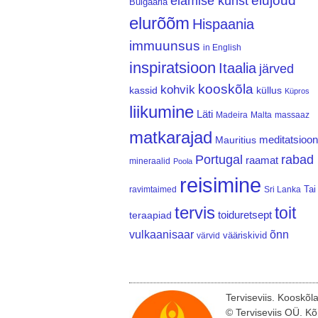
elujõud
elamise kunst
Bulgaaria
elurõõm
Hispaania
immuunsus
in English
inspiratsioon
Itaalia
järved
kooskõla
kohvik
kassid
küllus
Küpros
liikumine
Läti
Madeira
Malta
massaaz
matkarajad
meditatsioon
Mauritius
Portugal
rabad
raamat
mineraalid
Poola
reisimine
Tai
ravimtaimed
Sri Lanka
tervis
toit
teraapiad
toiduretsept
vulkaanisaar
õnn
vääriskivid
värvid
Terviseviis. Kooskõl
© Terviseviis OÜ. Kõ