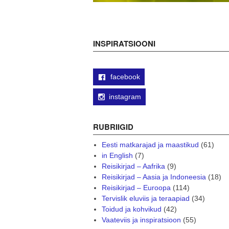
INSPIRATSIOONI
facebook
instagram
RUBRIIGID
Eesti matkarajad ja maastikud
(61)
in English
(7)
Reisikirjad – Aafrika
(9)
Reisikirjad – Aasia ja Indoneesia
(18)
Reisikirjad – Euroopa
(114)
Tervislik eluviis ja teraapiad
(34)
Toidud ja kohvikud
(42)
Vaateviis ja inspiratsioon
(55)