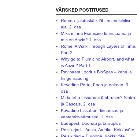
VÄRSKED POSTITUSED
Rooma: jalutuskäik läbi mitmekihilise
aja. 2. osa
Miks minna Fiumicino lennujaama ja
mis on Anzio? 1. osa
Rome: A Walk Through Layers of Time.
Part 2
Why go to Fiumicino Airport, and what
is Anzio? Part 1
Ravipaast Loodus BioSpas – keha ja
hinge nauding
Kevadine Porto, Fado ja ookean. 3.
osa
Mida teha Lissaboni ümbruses? Sintra
ja Cascais. 2. osa
Kevadine Lissabon, linnaosad ja
vaatamisväärsused. 1. osa
Budapest, Doonau ja talisuplus
Reisikirjad – Aasia, Aafrika. Kokkuvõte
Reisikirjad – Euroopa. Kokkuvõte