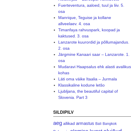
Fuerteventura, aaloed, tuul ja liiv. 5.
osa
Manrique, Teguise ja kollane
allveelaev. 4. osa
Timanfaya rahvuspark, koopad ja
kaktused. 3. osa
Lanzarote kuurordid ja põllumajandus.
2. osa
Järgmine Kanaari saar – Lanzarote. 1.
osa
Mudaravi Haapsalus ehk alasti avalikus
kohas
Läti oma väike Itaalia – Jurmala
Klassikaline kodune letšo
Ljubljana, the beautiful capital of
Slovenia. Part 3
SILDIPILV
aeg
armastus
allikad
Bali
Bangkok