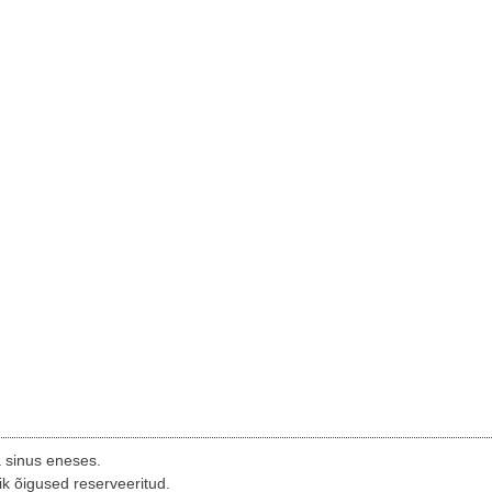
a sinus eneses.
ik õigused reserveeritud.