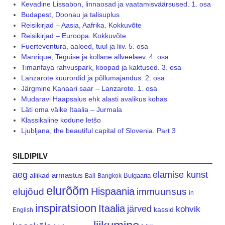
Kevadine Lissabon, linnaosad ja vaatamisväärsused. 1. osa
Budapest, Doonau ja talisuplus
Reisikirjad – Aasia, Aafrika. Kokkuvõte
Reisikirjad – Euroopa. Kokkuvõte
Fuerteventura, aaloed, tuul ja liiv. 5. osa
Manrique, Teguise ja kollane allveelaev. 4. osa
Timanfaya rahvuspark, koopad ja kaktused. 3. osa
Lanzarote kuurordid ja põllumajandus. 2. osa
Järgmine Kanaari saar – Lanzarote. 1. osa
Mudaravi Haapsalus ehk alasti avalikus kohas
Läti oma väike Itaalia – Jurmala
Klassikaline kodune letšo
Ljubljana, the beautiful capital of Slovenia. Part 3
SILDIPILV
aeg
elamise kunst
armastus
allikad
Bulgaaria
Bali
Bangkok
elurõõm
Hispaania
elujõud
immuunsus
in
inspiratsioon
Itaalia
järved
kohvik
kassid
English