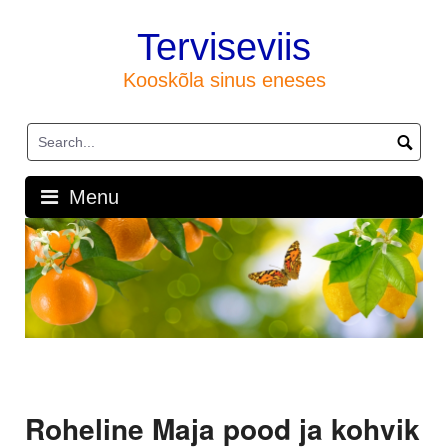
Skip
to
Terviseviis
content
Kooskõla sinus eneses
Menu
Roheline Maja pood ja kohvik