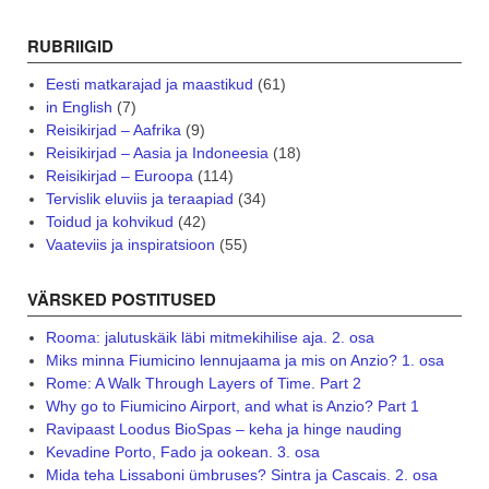
RUBRIIGID
Eesti matkarajad ja maastikud
(61)
in English
(7)
Reisikirjad – Aafrika
(9)
Reisikirjad – Aasia ja Indoneesia
(18)
Reisikirjad – Euroopa
(114)
Tervislik eluviis ja teraapiad
(34)
Toidud ja kohvikud
(42)
Vaateviis ja inspiratsioon
(55)
VÄRSKED POSTITUSED
Rooma: jalutuskäik läbi mitmekihilise aja. 2. osa
Miks minna Fiumicino lennujaama ja mis on Anzio? 1. osa
Rome: A Walk Through Layers of Time. Part 2
Why go to Fiumicino Airport, and what is Anzio? Part 1
Ravipaast Loodus BioSpas – keha ja hinge nauding
Kevadine Porto, Fado ja ookean. 3. osa
Mida teha Lissaboni ümbruses? Sintra ja Cascais. 2. osa