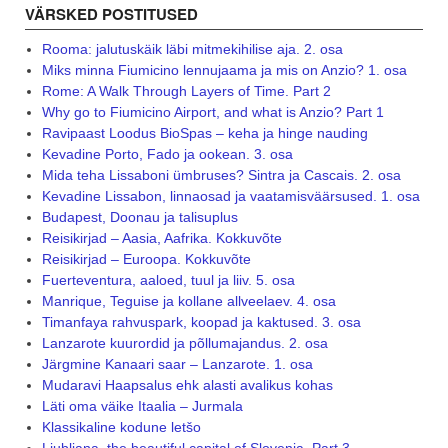
VÄRSKED POSTITUSED
Rooma: jalutuskäik läbi mitmekihilise aja. 2. osa
Miks minna Fiumicino lennujaama ja mis on Anzio? 1. osa
Rome: A Walk Through Layers of Time. Part 2
Why go to Fiumicino Airport, and what is Anzio? Part 1
Ravipaast Loodus BioSpas – keha ja hinge nauding
Kevadine Porto, Fado ja ookean. 3. osa
Mida teha Lissaboni ümbruses? Sintra ja Cascais. 2. osa
Kevadine Lissabon, linnaosad ja vaatamisväärsused. 1. osa
Budapest, Doonau ja talisuplus
Reisikirjad – Aasia, Aafrika. Kokkuvõte
Reisikirjad – Euroopa. Kokkuvõte
Fuerteventura, aaloed, tuul ja liiv. 5. osa
Manrique, Teguise ja kollane allveelaev. 4. osa
Timanfaya rahvuspark, koopad ja kaktused. 3. osa
Lanzarote kuurordid ja põllumajandus. 2. osa
Järgmine Kanaari saar – Lanzarote. 1. osa
Mudaravi Haapsalus ehk alasti avalikus kohas
Läti oma väike Itaalia – Jurmala
Klassikaline kodune letšo