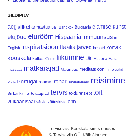
Ljubljana, the beautiful capital of Slovenia. Part 3
SILDIPILV
aeg
elamise kunst
armastus
allikad
Bulgaaria
Bali
Bangkok
elurõõm
Hispaania
elujõud
immuunsus
in
inspiratsioon
Itaalia
järved
kohvik
kassid
English
liikumine
kooskõla
Läti
küllus
Madeira
Malta
Küpros
matkarajad
meditatsioon
Mauritius
massaaz
mineraalid
reisimine
Portugal
rabad
raamat
ravimtaimed
Poola
tervis
toit
teraapiad
toiduretsept
Tai
Sri Lanka
vulkaanisaar
õnn
vääriskivid
värvid
Terviseviis. Kooskõla sinus eneses.
© Terviseviis OÜ. Kõik õigused