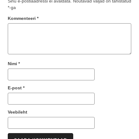
Sinu e-postiaadressi ei avaldata.
Nõutavad väljad on tähistatud
*
-ga
Kommenteeri
*
Nimi
*
E-post
*
Veebileht