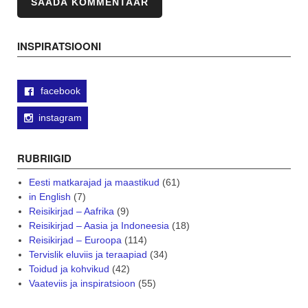
INSPIRATSIOONI
facebook
instagram
RUBRIIGID
Eesti matkarajad ja maastikud
(61)
in English
(7)
Reisikirjad – Aafrika
(9)
Reisikirjad – Aasia ja Indoneesia
(18)
Reisikirjad – Euroopa
(114)
Tervislik eluviis ja teraapiad
(34)
Toidud ja kohvikud
(42)
Vaateviis ja inspiratsioon
(55)