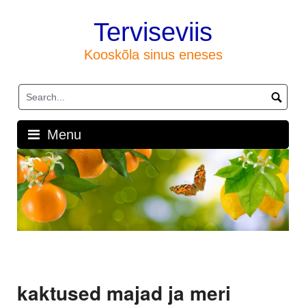
Skip
to
Terviseviis
content
Kooskõla sinus eneses
Menu
kaktused majad ja meri