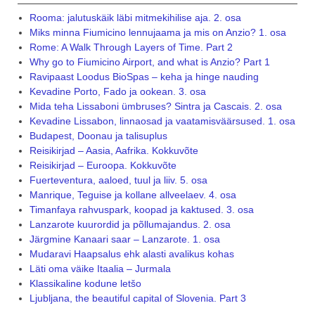
Rooma: jalutuskäik läbi mitmekihilise aja. 2. osa
Miks minna Fiumicino lennujaama ja mis on Anzio? 1. osa
Rome: A Walk Through Layers of Time. Part 2
Why go to Fiumicino Airport, and what is Anzio? Part 1
Ravipaast Loodus BioSpas – keha ja hinge nauding
Kevadine Porto, Fado ja ookean. 3. osa
Mida teha Lissaboni ümbruses? Sintra ja Cascais. 2. osa
Kevadine Lissabon, linnaosad ja vaatamisväärsused. 1. osa
Budapest, Doonau ja talisuplus
Reisikirjad – Aasia, Aafrika. Kokkuvõte
Reisikirjad – Euroopa. Kokkuvõte
Fuerteventura, aaloed, tuul ja liiv. 5. osa
Manrique, Teguise ja kollane allveelaev. 4. osa
Timanfaya rahvuspark, koopad ja kaktused. 3. osa
Lanzarote kuurordid ja põllumajandus. 2. osa
Järgmine Kanaari saar – Lanzarote. 1. osa
Mudaravi Haapsalus ehk alasti avalikus kohas
Läti oma väike Itaalia – Jurmala
Klassikaline kodune letšo
Ljubljana, the beautiful capital of Slovenia. Part 3