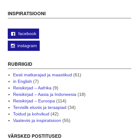
navigation
INSPIRATSIOONI
facebook
instagram
RUBRIIGID
Eesti matkarajad ja maastikud
(61)
in English
(7)
Reisikirjad – Aafrika
(9)
Reisikirjad – Aasia ja Indoneesia
(18)
Reisikirjad – Euroopa
(114)
Tervislik eluviis ja teraapiad
(34)
Toidud ja kohvikud
(42)
Vaateviis ja inspiratsioon
(55)
VÄRSKED POSTITUSED