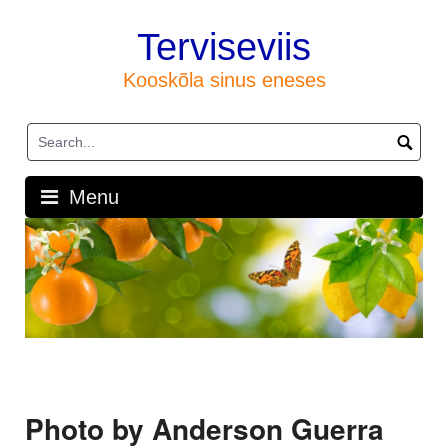
Skip
to
Terviseviis
content
Kooskõla sinus eneses
Menu
Photo by Anderson Guerra