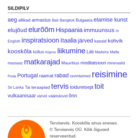
SILDIPILV
aeg
elamise kunst
armastus
allikad
Bulgaaria
Bali
Bangkok
elurõõm
Hispaania
elujõud
immuunsus
in
inspiratsioon
Itaalia
järved
kohvik
kassid
English
liikumine
kooskõla
Läti
küllus
Madeira
Malta
Küpros
matkarajad
meditatsioon
Mauritius
massaaz
mineraalid
reisimine
Portugal
rabad
raamat
ravimtaimed
Poola
tervis
toit
teraapiad
toiduretsept
Tai
Sri Lanka
vulkaanisaar
õnn
vääriskivid
värvid
Terviseviis. Kooskõla sinus eneses.
© Terviseviis OÜ. Kõik õigused
reserveeritud.