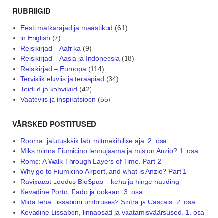
RUBRIIGID
Eesti matkarajad ja maastikud
(61)
in English
(7)
Reisikirjad – Aafrika
(9)
Reisikirjad – Aasia ja Indoneesia
(18)
Reisikirjad – Euroopa
(114)
Tervislik eluviis ja teraapiad
(34)
Toidud ja kohvikud
(42)
Vaateviis ja inspiratsioon
(55)
VÄRSKED POSTITUSED
Rooma: jalutuskäik läbi mitmekihilise aja. 2. osa
Miks minna Fiumicino lennujaama ja mis on Anzio? 1. osa
Rome: A Walk Through Layers of Time. Part 2
Why go to Fiumicino Airport, and what is Anzio? Part 1
Ravipaast Loodus BioSpas – keha ja hinge nauding
Kevadine Porto, Fado ja ookean. 3. osa
Mida teha Lissaboni ümbruses? Sintra ja Cascais. 2. osa
Kevadine Lissabon, linnaosad ja vaatamisväärsused. 1. osa