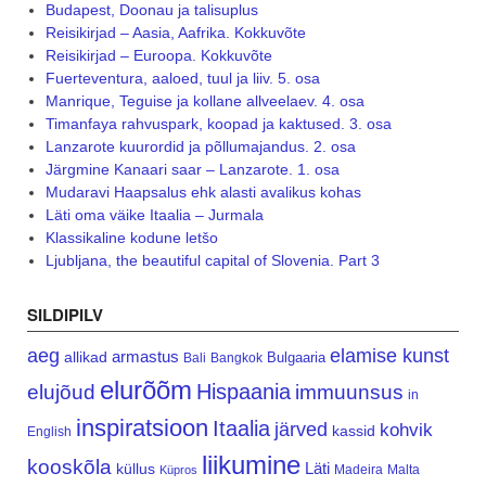
Budapest, Doonau ja talisuplus
Reisikirjad – Aasia, Aafrika. Kokkuvõte
Reisikirjad – Euroopa. Kokkuvõte
Fuerteventura, aaloed, tuul ja liiv. 5. osa
Manrique, Teguise ja kollane allveelaev. 4. osa
Timanfaya rahvuspark, koopad ja kaktused. 3. osa
Lanzarote kuurordid ja põllumajandus. 2. osa
Järgmine Kanaari saar – Lanzarote. 1. osa
Mudaravi Haapsalus ehk alasti avalikus kohas
Läti oma väike Itaalia – Jurmala
Klassikaline kodune letšo
Ljubljana, the beautiful capital of Slovenia. Part 3
SILDIPILV
aeg
elamise kunst
armastus
allikad
Bulgaaria
Bali
Bangkok
elurõõm
Hispaania
elujõud
immuunsus
in
inspiratsioon
Itaalia
järved
kohvik
kassid
English
liikumine
kooskõla
Läti
küllus
Madeira
Malta
Küpros