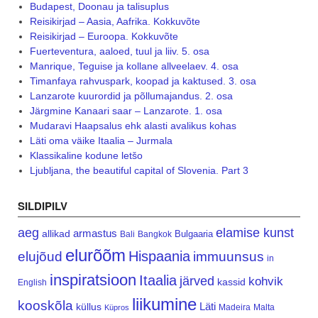
Budapest, Doonau ja talisuplus
Reisikirjad – Aasia, Aafrika. Kokkuvõte
Reisikirjad – Euroopa. Kokkuvõte
Fuerteventura, aaloed, tuul ja liiv. 5. osa
Manrique, Teguise ja kollane allveelaev. 4. osa
Timanfaya rahvuspark, koopad ja kaktused. 3. osa
Lanzarote kuurordid ja põllumajandus. 2. osa
Järgmine Kanaari saar – Lanzarote. 1. osa
Mudaravi Haapsalus ehk alasti avalikus kohas
Läti oma väike Itaalia – Jurmala
Klassikaline kodune letšo
Ljubljana, the beautiful capital of Slovenia. Part 3
SILDIPILV
aeg
elamise kunst
armastus
allikad
Bulgaaria
Bali
Bangkok
elurõõm
Hispaania
elujõud
immuunsus
in
inspiratsioon
Itaalia
järved
kohvik
kassid
English
liikumine
kooskõla
Läti
küllus
Madeira
Malta
Küpros