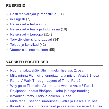
RUBRIIGID
Eesti matkarajad ja maastikud
(61)
in English
(7)
Reisikirjad – Aafrika
(9)
Reisikirjad – Aasia ja Indoneesia
(18)
Reisikirjad – Euroopa
(114)
Tervislik eluviis ja teraapiad
(34)
Toidud ja kohvikud
(42)
Vaateviis ja inspiratsioon
(55)
VÄRSKED POSTITUSED
Rooma: jalutuskäik läbi mitmekihilise aja. 2. osa
Miks minna Fiumicino lennujaama ja mis on Anzio? 1. osa
Rome: A Walk Through Layers of Time. Part 2
Why go to Fiumicino Airport, and what is Anzio? Part 1
Ravipaast Loodus BioSpas – keha ja hinge nauding
Kevadine Porto, Fado ja ookean. 3. osa
Mida teha Lissaboni ümbruses? Sintra ja Cascais. 2. osa
Kevadine Lissabon, linnaosad ja vaatamisväärsused. 1. osa