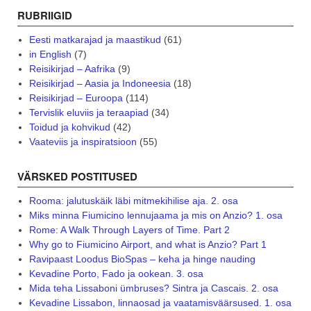
RUBRIIGID
Eesti matkarajad ja maastikud
(61)
in English
(7)
Reisikirjad – Aafrika
(9)
Reisikirjad – Aasia ja Indoneesia
(18)
Reisikirjad – Euroopa
(114)
Tervislik eluviis ja teraapiad
(34)
Toidud ja kohvikud
(42)
Vaateviis ja inspiratsioon
(55)
VÄRSKED POSTITUSED
Rooma: jalutuskäik läbi mitmekihilise aja. 2. osa
Miks minna Fiumicino lennujaama ja mis on Anzio? 1. osa
Rome: A Walk Through Layers of Time. Part 2
Why go to Fiumicino Airport, and what is Anzio? Part 1
Ravipaast Loodus BioSpas – keha ja hinge nauding
Kevadine Porto, Fado ja ookean. 3. osa
Mida teha Lissaboni ümbruses? Sintra ja Cascais. 2. osa
Kevadine Lissabon, linnaosad ja vaatamisväärsused. 1. osa