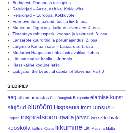
Budapest, Doonau ja talisuplus
Reisikirjad – Aasia, Aafrika. Kokkuvõte
Reisikirjad – Euroopa. Kokkuvõte
Fuerteventura, aaloed, tuul ja liiv. 5. osa
Manrique, Teguise ja kollane allveelaev. 4. osa
Timanfaya rahvuspark, koopad ja kaktused. 3. osa
Lanzarote kuurordid ja põllumajandus. 2. osa
Järgmine Kanaari saar – Lanzarote. 1. osa
Mudaravi Haapsalus ehk alasti avalikus kohas
Läti oma väike Itaalia – Jurmala
Klassikaline kodune letšo
Ljubljana, the beautiful capital of Slovenia. Part 3
SILDIPILV
aeg
elamise kunst
armastus
allikad
Bulgaaria
Bali
Bangkok
elurõõm
Hispaania
elujõud
immuunsus
in
inspiratsioon
Itaalia
järved
kohvik
kassid
English
liikumine
kooskõla
Läti
küllus
Madeira
Malta
Küpros