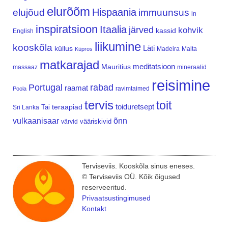
elurõõm
Hispaania
elujõud
immuunsus
in
inspiratsioon
Itaalia
järved
kohvik
kassid
English
liikumine
kooskõla
Läti
küllus
Madeira
Malta
Küpros
matkarajad
meditatsioon
Mauritius
massaaz
mineraalid
reisimine
Portugal
rabad
raamat
ravimtaimed
Poola
tervis
toit
teraapiad
toiduretsept
Tai
Sri Lanka
vulkaanisaar
õnn
vääriskivid
värvid
Terviseviis. Kooskõla sinus eneses.
© Terviseviis OÜ. Kõik õigused
reserveeritud.
Privaatsustingimused
Kontakt