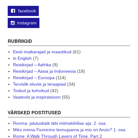
facebook
instagram
RUBRIIGID
Eesti matkarajad ja maastikud
(61)
in English
(7)
Reisikirjad – Aafrika
(9)
Reisikirjad – Aasia ja Indoneesia
(18)
Reisikirjad – Euroopa
(114)
Tervislik eluviis ja teraapiad
(34)
Toidud ja kohvikud
(42)
Vaateviis ja inspiratsioon
(55)
VÄRSKED POSTITUSED
Rooma: jalutuskäik läbi mitmekihilise aja. 2. osa
Miks minna Fiumicino lennujaama ja mis on Anzio? 1. osa
Rome: A Walk Through Layers of Time. Part 2