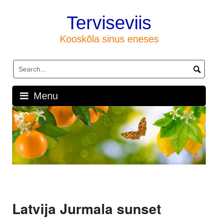
Skip
to
Terviseviis
content
Kooskõla sinus eneses
Menu
Latvija Jurmala sunset