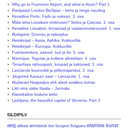
Why go to Fiumicino Airport, and what is Anzio? Part 1
Ravipaast Loodus BioSpas – keha ja hinge nauding
Kevadine Porto, Fado ja ookean. 3. osa
Mida teha Lissaboni ümbruses? Sintra ja Cascais. 2. osa
Kevadine Lissabon, linnaosad ja vaatamisväärsused. 1. osa
Budapest, Doonau ja talisuplus
Reisikirjad – Aasia, Aafrika. Kokkuvõte
Reisikirjad – Euroopa. Kokkuvõte
Fuerteventura, aaloed, tuul ja liiv. 5. osa
Manrique, Teguise ja kollane allveelaev. 4. osa
Timanfaya rahvuspark, koopad ja kaktused. 3. osa
Lanzarote kuurordid ja põllumajandus. 2. osa
Järgmine Kanaari saar – Lanzarote. 1. osa
Mudaravi Haapsalus ehk alasti avalikus kohas
Läti oma väike Itaalia – Jurmala
Klassikaline kodune letšo
Ljubljana, the beautiful capital of Slovenia. Part 3
SILDIPILV
aeg
elamise kunst
armastus
allikad
Bulgaaria
Bali
Bangkok