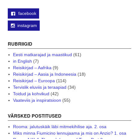
facebook
instagram
RUBRIIGID
Eesti matkarajad ja maastikud
(61)
in English
(7)
Reisikirjad – Aafrika
(9)
Reisikirjad – Aasia ja Indoneesia
(18)
Reisikirjad – Euroopa
(114)
Tervislik eluviis ja teraapiad
(34)
Toidud ja kohvikud
(42)
Vaateviis ja inspiratsioon
(55)
VÄRSKED POSTITUSED
Rooma: jalutuskäik läbi mitmekihilise aja. 2. osa
Miks minna Fiumicino lennujaama ja mis on Anzio? 1. osa