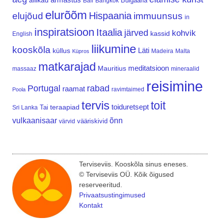
allikad
Bulgaaria
Bali
Bangkok
elurõõm
Hispaania
elujõud
immuunsus
in
inspiratsioon
Itaalia
järved
kohvik
kassid
English
liikumine
kooskõla
Läti
küllus
Madeira
Malta
Küpros
matkarajad
meditatsioon
Mauritius
massaaz
mineraalid
reisimine
Portugal
rabad
raamat
ravimtaimed
Poola
tervis
toit
teraapiad
toiduretsept
Tai
Sri Lanka
vulkaanisaar
õnn
vääriskivid
värvid
Terviseviis. Kooskõla sinus eneses.
© Terviseviis OÜ. Kõik õigused
reserveeritud.
Privaatsustingimused
Kontakt