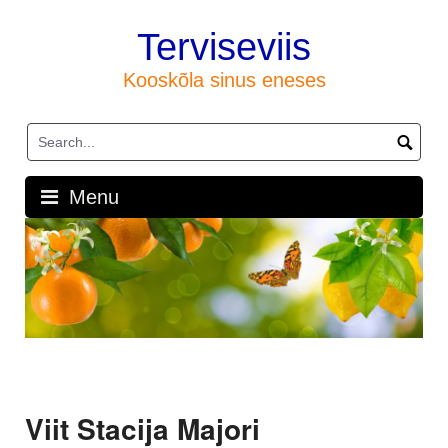
Skip
to
Terviseviis
content
Kooskõla sinus eneses
Menu
Viit Stacija Majori