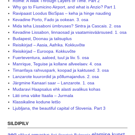
Rome: A Walk Through Layers of Time. Part 2
Why go to Fiumicino Airport, and what is Anzio? Part 1
Ravipaast Loodus BioSpas – keha ja hinge nauding
Kevadine Porto, Fado ja ookean. 3. osa
Mida teha Lissaboni ümbruses? Sintra ja Cascais. 2. osa
Kevadine Lissabon, linnaosad ja vaatamisväärsused. 1. osa
Budapest, Doonau ja talisuplus
Reisikirjad – Aasia, Aafrika. Kokkuvõte
Reisikirjad – Euroopa. Kokkuvõte
Fuerteventura, aaloed, tuul ja liiv. 5. osa
Manrique, Teguise ja kollane allveelaev. 4. osa
Timanfaya rahvuspark, koopad ja kaktused. 3. osa
Lanzarote kuurordid ja põllumajandus. 2. osa
Järgmine Kanaari saar – Lanzarote. 1. osa
Mudaravi Haapsalus ehk alasti avalikus kohas
Läti oma väike Itaalia – Jurmala
Klassikaline kodune letšo
Ljubljana, the beautiful capital of Slovenia. Part 3
SILDIPILV
aeg
elamise kunst
armastus