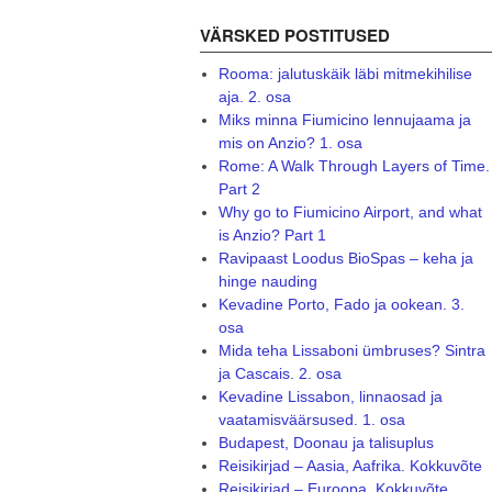
VÄRSKED POSTITUSED
Rooma: jalutuskäik läbi mitmekihilise
aja. 2. osa
Miks minna Fiumicino lennujaama ja
mis on Anzio? 1. osa
Rome: A Walk Through Layers of Time.
Part 2
Why go to Fiumicino Airport, and what
is Anzio? Part 1
Ravipaast Loodus BioSpas – keha ja
hinge nauding
Kevadine Porto, Fado ja ookean. 3.
osa
Mida teha Lissaboni ümbruses? Sintra
ja Cascais. 2. osa
Kevadine Lissabon, linnaosad ja
vaatamisväärsused. 1. osa
Budapest, Doonau ja talisuplus
Reisikirjad – Aasia, Aafrika. Kokkuvõte
Reisikirjad – Euroopa. Kokkuvõte