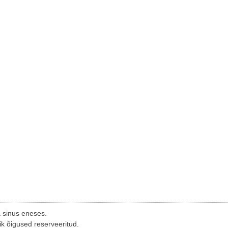
a sinus eneses.
ik õigused reserveeritud.