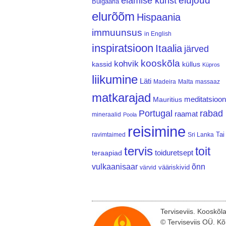
elujõud
elamise kunst
Bulgaaria
elurõõm
Hispaania
immuunsus
in English
inspiratsioon
Itaalia
järved
kooskõla
kohvik
kassid
küllus
Küpros
liikumine
Läti
Madeira
Malta
massaaz
matkarajad
meditatsioon
Mauritius
Portugal
rabad
raamat
mineraalid
Poola
reisimine
Tai
ravimtaimed
Sri Lanka
tervis
toit
teraapiad
toiduretsept
vulkaanisaar
õnn
vääriskivid
värvid
Terviseviis. Kooskõl
© Terviseviis OÜ. Kõ