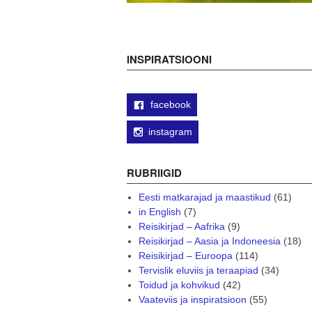
INSPIRATSIOONI
facebook
instagram
RUBRIIGID
Eesti matkarajad ja maastikud
(61)
in English
(7)
Reisikirjad – Aafrika
(9)
Reisikirjad – Aasia ja Indoneesia
(18)
Reisikirjad – Euroopa
(114)
Tervislik eluviis ja teraapiad
(34)
Toidud ja kohvikud
(42)
Vaateviis ja inspiratsioon
(55)