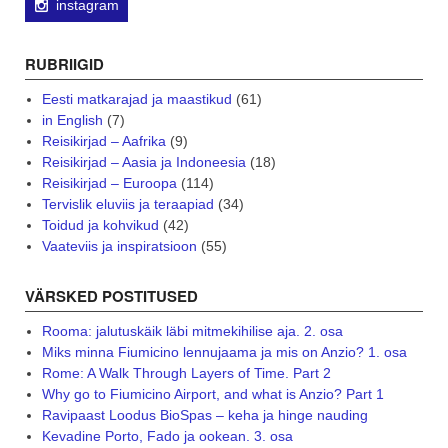
instagram
RUBRIIGID
Eesti matkarajad ja maastikud
(61)
in English
(7)
Reisikirjad – Aafrika
(9)
Reisikirjad – Aasia ja Indoneesia
(18)
Reisikirjad – Euroopa
(114)
Tervislik eluviis ja teraapiad
(34)
Toidud ja kohvikud
(42)
Vaateviis ja inspiratsioon
(55)
VÄRSKED POSTITUSED
Rooma: jalutuskäik läbi mitmekihilise aja. 2. osa
Miks minna Fiumicino lennujaama ja mis on Anzio? 1. osa
Rome: A Walk Through Layers of Time. Part 2
Why go to Fiumicino Airport, and what is Anzio? Part 1
Ravipaast Loodus BioSpas – keha ja hinge nauding
Kevadine Porto, Fado ja ookean. 3. osa