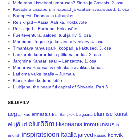
Mida teha Lissaboni ümbruses? Sintra ja Cascais. 2. osa
Kevadine Lissabon, linnaosad ja vaatamisväärsused. 1. osa
Budapest, Doonau ja talisuplus
Reisikirjad – Aasia, Aafrika. Kokkuvõte
Reisikirjad – Euroopa. Kokkuvõte
Fuerteventura, aaloed, tuul ja liiv. 5. osa
Manrique, Teguise ja kollane allveelaev. 4. osa
Timanfaya rahvuspark, koopad ja kaktused. 3. osa
Lanzarote kuurordid ja põllumajandus. 2. osa
Järgmine Kanaari saar – Lanzarote. 1. osa
Mudaravi Haapsalus ehk alasti avalikus kohas
Läti oma väike Itaalia – Jurmala
Klassikaline kodune letšo
Ljubljana, the beautiful capital of Slovenia. Part 3
SILDIPILV
aeg
elamise kunst
armastus
allikad
Bulgaaria
Bali
Bangkok
elurõõm
Hispaania
elujõud
immuunsus
in
inspiratsioon
Itaalia
järved
kohvik
kassid
English