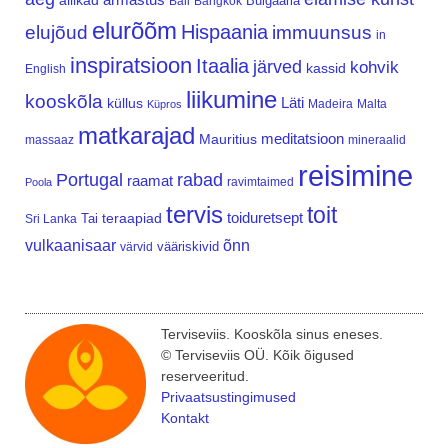
allikad
Bulgaaria
Bali
Bangkok
elurõõm
Hispaania
elujõud
immuunsus
in
inspiratsioon
Itaalia
järved
kohvik
kassid
English
liikumine
kooskõla
Läti
küllus
Madeira
Malta
Küpros
matkarajad
meditatsioon
Mauritius
massaaz
mineraalid
reisimine
Portugal
rabad
raamat
ravimtaimed
Poola
tervis
toit
teraapiad
toiduretsept
Tai
Sri Lanka
vulkaanisaar
õnn
vääriskivid
värvid
Terviseviis. Kooskõla sinus eneses.
© Terviseviis OÜ. Kõik õigused
reserveeritud.
Privaatsustingimused
Kontakt