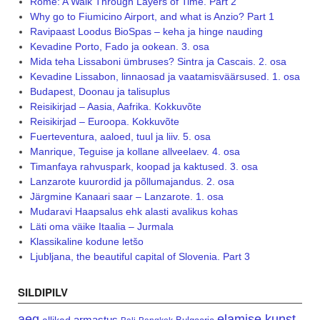
Rome: A Walk Through Layers of Time. Part 2
Why go to Fiumicino Airport, and what is Anzio? Part 1
Ravipaast Loodus BioSpas – keha ja hinge nauding
Kevadine Porto, Fado ja ookean. 3. osa
Mida teha Lissaboni ümbruses? Sintra ja Cascais. 2. osa
Kevadine Lissabon, linnaosad ja vaatamisväärsused. 1. osa
Budapest, Doonau ja talisuplus
Reisikirjad – Aasia, Aafrika. Kokkuvõte
Reisikirjad – Euroopa. Kokkuvõte
Fuerteventura, aaloed, tuul ja liiv. 5. osa
Manrique, Teguise ja kollane allveelaev. 4. osa
Timanfaya rahvuspark, koopad ja kaktused. 3. osa
Lanzarote kuurordid ja põllumajandus. 2. osa
Järgmine Kanaari saar – Lanzarote. 1. osa
Mudaravi Haapsalus ehk alasti avalikus kohas
Läti oma väike Itaalia – Jurmala
Klassikaline kodune letšo
Ljubljana, the beautiful capital of Slovenia. Part 3
SILDIPILV
aeg
elamise kunst
armastus