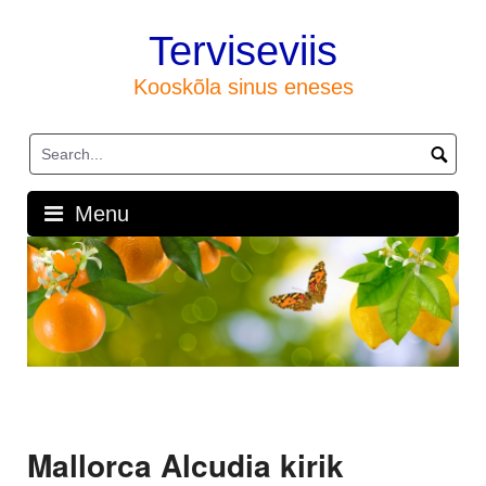
Skip
to
Terviseviis
content
Kooskõla sinus eneses
Menu
Mallorca Alcudia kirik