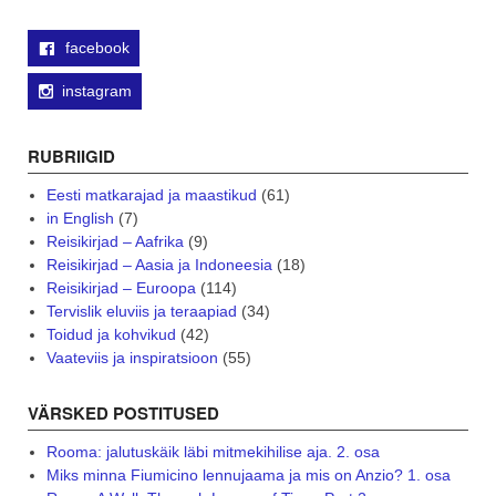
facebook
instagram
RUBRIIGID
Eesti matkarajad ja maastikud
(61)
in English
(7)
Reisikirjad – Aafrika
(9)
Reisikirjad – Aasia ja Indoneesia
(18)
Reisikirjad – Euroopa
(114)
Tervislik eluviis ja teraapiad
(34)
Toidud ja kohvikud
(42)
Vaateviis ja inspiratsioon
(55)
VÄRSKED POSTITUSED
Rooma: jalutuskäik läbi mitmekihilise aja. 2. osa
Miks minna Fiumicino lennujaama ja mis on Anzio? 1. osa