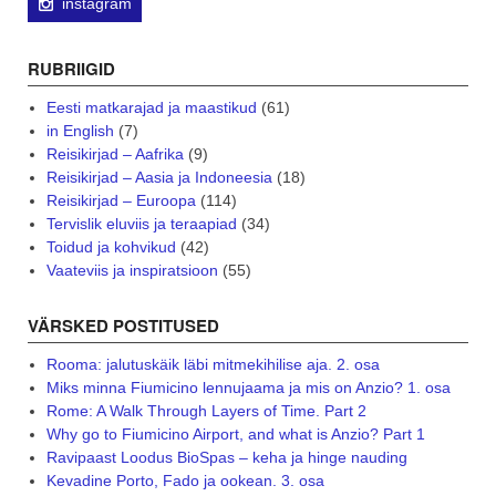
instagram
RUBRIIGID
Eesti matkarajad ja maastikud
(61)
in English
(7)
Reisikirjad – Aafrika
(9)
Reisikirjad – Aasia ja Indoneesia
(18)
Reisikirjad – Euroopa
(114)
Tervislik eluviis ja teraapiad
(34)
Toidud ja kohvikud
(42)
Vaateviis ja inspiratsioon
(55)
VÄRSKED POSTITUSED
Rooma: jalutuskäik läbi mitmekihilise aja. 2. osa
Miks minna Fiumicino lennujaama ja mis on Anzio? 1. osa
Rome: A Walk Through Layers of Time. Part 2
Why go to Fiumicino Airport, and what is Anzio? Part 1
Ravipaast Loodus BioSpas – keha ja hinge nauding
Kevadine Porto, Fado ja ookean. 3. osa