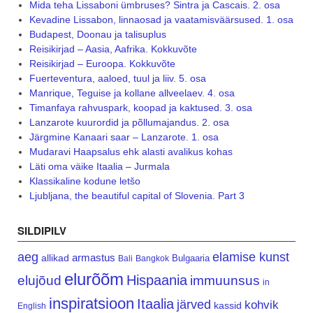
Mida teha Lissaboni ümbruses? Sintra ja Cascais. 2. osa
Kevadine Lissabon, linnaosad ja vaatamisväärsused. 1. osa
Budapest, Doonau ja talisuplus
Reisikirjad – Aasia, Aafrika. Kokkuvõte
Reisikirjad – Euroopa. Kokkuvõte
Fuerteventura, aaloed, tuul ja liiv. 5. osa
Manrique, Teguise ja kollane allveelaev. 4. osa
Timanfaya rahvuspark, koopad ja kaktused. 3. osa
Lanzarote kuurordid ja põllumajandus. 2. osa
Järgmine Kanaari saar – Lanzarote. 1. osa
Mudaravi Haapsalus ehk alasti avalikus kohas
Läti oma väike Itaalia – Jurmala
Klassikaline kodune letšo
Ljubljana, the beautiful capital of Slovenia. Part 3
SILDIPILV
aeg
elamise kunst
armastus
allikad
Bulgaaria
Bali
Bangkok
elurõõm
Hispaania
elujõud
immuunsus
in
inspiratsioon
Itaalia
järved
kohvik
kassid
English