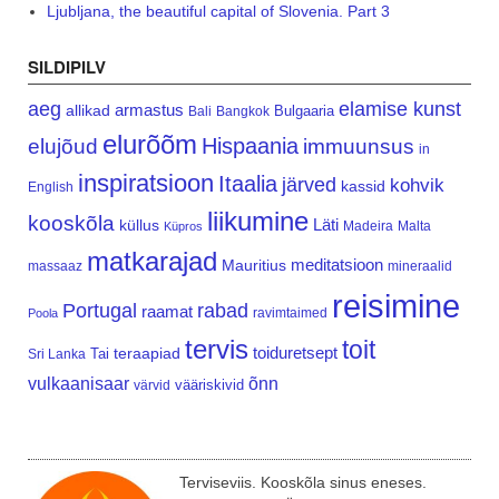
Ljubljana, the beautiful capital of Slovenia. Part 3
SILDIPILV
aeg
elamise kunst
armastus
allikad
Bulgaaria
Bali
Bangkok
elurõõm
Hispaania
elujõud
immuunsus
in
inspiratsioon
Itaalia
järved
kohvik
kassid
English
liikumine
kooskõla
Läti
küllus
Madeira
Malta
Küpros
matkarajad
meditatsioon
Mauritius
massaaz
mineraalid
reisimine
Portugal
rabad
raamat
ravimtaimed
Poola
tervis
toit
teraapiad
toiduretsept
Tai
Sri Lanka
vulkaanisaar
õnn
vääriskivid
värvid
Terviseviis. Kooskõla sinus eneses.