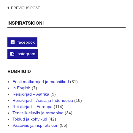
Post
PREVIOUS POST
navigation
INSPIRATSIOONI
facebook
instagram
RUBRIIGID
Eesti matkarajad ja maastikud
(61)
in English
(7)
Reisikirjad – Aafrika
(9)
Reisikirjad – Aasia ja Indoneesia
(18)
Reisikirjad – Euroopa
(114)
Tervislik eluviis ja teraapiad
(34)
Toidud ja kohvikud
(42)
Vaateviis ja inspiratsioon
(55)