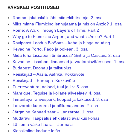
VÄRSKED POSTITUSED
Rooma: jalutuskäik läbi mitmekihilise aja. 2. osa
Miks minna Fiumicino lennujaama ja mis on Anzio? 1. osa
Rome: A Walk Through Layers of Time. Part 2
Why go to Fiumicino Airport, and what is Anzio? Part 1
Ravipaast Loodus BioSpas – keha ja hinge nauding
Kevadine Porto, Fado ja ookean. 3. osa
Mida teha Lissaboni ümbruses? Sintra ja Cascais. 2. osa
Kevadine Lissabon, linnaosad ja vaatamisväärsused. 1. osa
Budapest, Doonau ja talisuplus
Reisikirjad – Aasia, Aafrika. Kokkuvõte
Reisikirjad – Euroopa. Kokkuvõte
Fuerteventura, aaloed, tuul ja liiv. 5. osa
Manrique, Teguise ja kollane allveelaev. 4. osa
Timanfaya rahvuspark, koopad ja kaktused. 3. osa
Lanzarote kuurordid ja põllumajandus. 2. osa
Järgmine Kanaari saar – Lanzarote. 1. osa
Mudaravi Haapsalus ehk alasti avalikus kohas
Läti oma väike Itaalia – Jurmala
Klassikaline kodune letšo