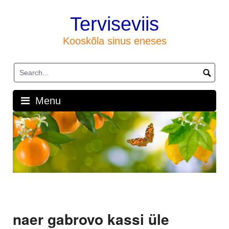
Skip
to
Terviseviis
content
Kooskõla sinus eneses
Menu
naer gabrovo kassi üle