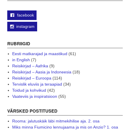
facebook
instagram
RUBRIIGID
Eesti matkarajad ja maastikud
(61)
in English
(7)
Reisikirjad – Aafrika
(9)
Reisikirjad – Aasia ja Indoneesia
(18)
Reisikirjad – Euroopa
(114)
Tervislik eluviis ja teraapiad
(34)
Toidud ja kohvikud
(42)
Vaateviis ja inspiratsioon
(55)
VÄRSKED POSTITUSED
Rooma: jalutuskäik läbi mitmekihilise aja. 2. osa
Miks minna Fiumicino lennujaama ja mis on Anzio? 1. osa