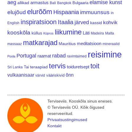
aeg
elamise kunst
armastus
allikad
Bulgaaria
Bali
Bangkok
elurõõm
Hispaania
elujõud
immuunsus
in
inspiratsioon
Itaalia
järved
kohvik
kassid
English
liikumine
kooskõla
Läti
küllus
Madeira
Malta
Küpros
matkarajad
meditatsioon
Mauritius
massaaz
mineraalid
reisimine
Portugal
rabad
raamat
ravimtaimed
Poola
tervis
toit
teraapiad
toiduretsept
Tai
Sri Lanka
vulkaanisaar
õnn
vääriskivid
värvid
Terviseviis. Kooskõla sinus eneses.
© Terviseviis OÜ. Kõik õigused
reserveeritud.
Privaatsustingimused
Kontakt