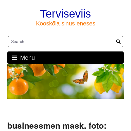
Skip
to
Terviseviis
content
Kooskõla sinus eneses
Menu
businessmen mask. foto: