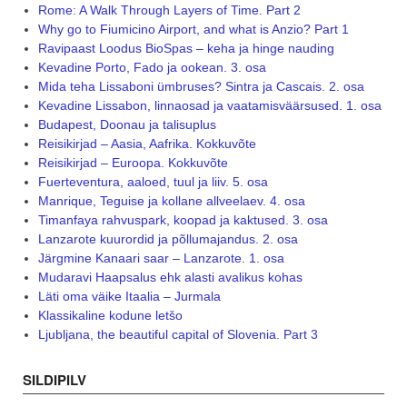
Rome: A Walk Through Layers of Time. Part 2
Why go to Fiumicino Airport, and what is Anzio? Part 1
Ravipaast Loodus BioSpas – keha ja hinge nauding
Kevadine Porto, Fado ja ookean. 3. osa
Mida teha Lissaboni ümbruses? Sintra ja Cascais. 2. osa
Kevadine Lissabon, linnaosad ja vaatamisväärsused. 1. osa
Budapest, Doonau ja talisuplus
Reisikirjad – Aasia, Aafrika. Kokkuvõte
Reisikirjad – Euroopa. Kokkuvõte
Fuerteventura, aaloed, tuul ja liiv. 5. osa
Manrique, Teguise ja kollane allveelaev. 4. osa
Timanfaya rahvuspark, koopad ja kaktused. 3. osa
Lanzarote kuurordid ja põllumajandus. 2. osa
Järgmine Kanaari saar – Lanzarote. 1. osa
Mudaravi Haapsalus ehk alasti avalikus kohas
Läti oma väike Itaalia – Jurmala
Klassikaline kodune letšo
Ljubljana, the beautiful capital of Slovenia. Part 3
SILDIPILV