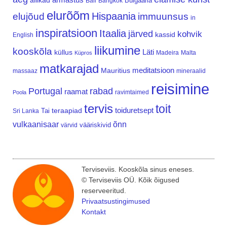
allikad
Bulgaaria
Bali
Bangkok
elurõõm
Hispaania
elujõud
immuunsus
in
inspiratsioon
Itaalia
järved
kohvik
kassid
English
liikumine
kooskõla
Läti
küllus
Madeira
Malta
Küpros
matkarajad
meditatsioon
Mauritius
massaaz
mineraalid
reisimine
Portugal
rabad
raamat
ravimtaimed
Poola
tervis
toit
teraapiad
toiduretsept
Tai
Sri Lanka
vulkaanisaar
õnn
vääriskivid
värvid
Terviseviis. Kooskõla sinus eneses.
© Terviseviis OÜ. Kõik õigused
reserveeritud.
Privaatsustingimused
Kontakt