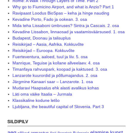
Rome: A Walk Through Layers of Time. Part 2
Why go to Fiumicino Airport, and what is Anzio? Part 1
Ravipaast Loodus BioSpas – keha ja hinge nauding
Kevadine Porto, Fado ja ookean. 3. osa
Mida teha Lissaboni ümbruses? Sintra ja Cascais. 2. osa
Kevadine Lissabon, linnaosad ja vaatamisväärsused. 1. osa
Budapest, Doonau ja talisuplus
Reisikirjad – Aasia, Aafrika. Kokkuvõte
Reisikirjad – Euroopa. Kokkuvõte
Fuerteventura, aaloed, tuul ja liiv. 5. osa
Manrique, Teguise ja kollane allveelaev. 4. osa
Timanfaya rahvuspark, koopad ja kaktused. 3. osa
Lanzarote kuurordid ja põllumajandus. 2. osa
Järgmine Kanaari saar – Lanzarote. 1. osa
Mudaravi Haapsalus ehk alasti avalikus kohas
Läti oma väike Itaalia – Jurmala
Klassikaline kodune letšo
Ljubljana, the beautiful capital of Slovenia. Part 3
SILDIPILV
aeg
elamise kunst
armastus