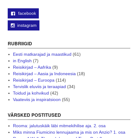
facebook
instagram
RUBRIIGID
Eesti matkarajad ja maastikud
(61)
in English
(7)
Reisikirjad – Aafrika
(9)
Reisikirjad – Aasia ja Indoneesia
(18)
Reisikirjad – Euroopa
(114)
Tervislik eluviis ja teraapiad
(34)
Toidud ja kohvikud
(42)
Vaateviis ja inspiratsioon
(55)
VÄRSKED POSTITUSED
Rooma: jalutuskäik läbi mitmekihilise aja. 2. osa
Miks minna Fiumicino lennujaama ja mis on Anzio? 1. osa